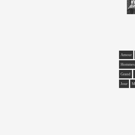
Amour
Hommes
Grand
Jour
M