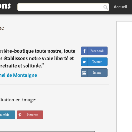
Accueil
ne
arrière-boutique toute nostre, toute
Facebook
 établissons notre vraie liberté et
Twitter
retraite et solitude.
”
Image
hel de Montaigne
itation en image:
tumblr
Pinterest