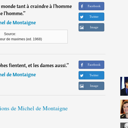
au monde tant à craindre à l'homme
Facebook
e l'homme.
”
Twitter
hel de Montaigne
Image
Source:
eur de maximes (ed. 1968)
phes fientent, et les dames aussi.
”
Facebook
hel de Montaigne
Twitter
Image
ations de Michel de Montaigne