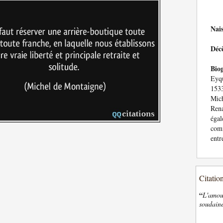
Nai
Déc
Bio
Eyqu
153
Mic
Rena
égal
com
entr
Citatio
“
L'amour
soudaine