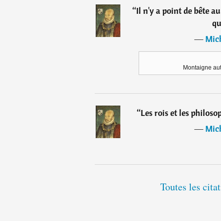
“
Il n'y a point de bête 
qu
―
Mic
Montaigne aut
“
Les rois et les philoso
―
Mic
Toutes les cit