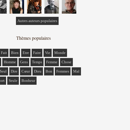
Autres auteurs populaires
Thèmes populaires
Fait
Bien
Etre
Faire
Vie
Monde
Homme
Gens
Temps
Femme
Chose
Seul
Dire
Cœur
Dieu
Bon
Femmes
Mal
ort
Seule
Bonheur