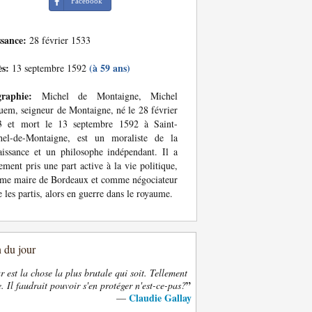
Facebook
ssance:
28 février 1533
ès:
(à 59 ans)
13 septembre 1592
graphie:
Michel de Montaigne, Michel
em, seigneur de Montaigne, né le 28 février
3 et mort le 13 septembre 1592 à Saint-
hel-de-Montaigne, est un moraliste de la
issance et un philosophe indépendant. Il a
ement pris une part active à la vie politique,
me maire de Bordeaux et comme négociateur
e les partis, alors en guerre dans le royaume.
n du jour
 est la chose la plus brutale qui soit. Tellement
”
. Il faudrait pouvoir s'en protéger n'est-ce-pas?
Claudie Gallay
—