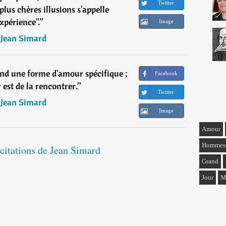
Twitter
lus chères illusions s'appelle
xpérience".
”
Image
―
Jean Simard
ond une forme d'amour spécifique ;
Facebook
est de la rencontrer.
”
Twitter
―
Jean Simard
Image
Amour
Hommes
 citations de Jean Simard
Grand
Jour
M