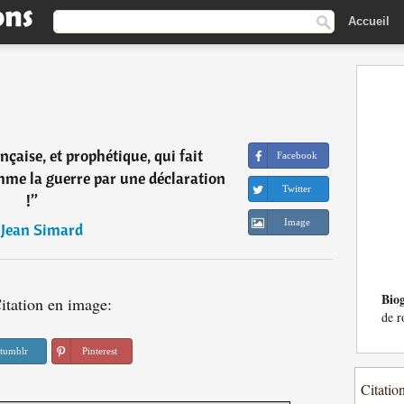
Accueil
çaise, et prophétique, qui fait
Facebook
e la guerre par une déclaration
Twitter
!
”
Image
―
Jean Simard
Bio
itation en image:
de r
tumblr
Pinterest
Citatio