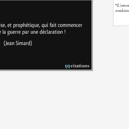
“
L'amour
soudaine