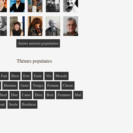
Autres auteurs populaires
Thèmes populaires
Fait
Bien
Etre
Faire
Vie
Monde
Homme
Gens
Temps
Femme
Chose
Seul
Dire
Cœur
Dieu
Bon
Femmes
Mal
ort
Seule
Bonheur