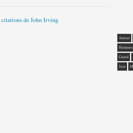
 citations de John Irving
Amour
Hommes
Grand
Jour
M