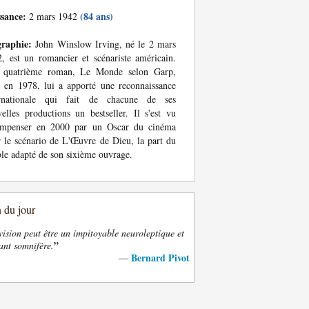
ssance:
(84 ans)
2 mars 1942
graphie:
John Winslow Irving, né le 2 mars
, est un romancier et scénariste américain.
 quatrième roman, Le Monde selon Garp,
 en 1978, lui a apporté une reconnaissance
ernationale qui fait de chacune de ses
elles productions un bestseller. Il s'est vu
ompenser en 2000 par un Oscar du cinéma
 le scénario de L'Œuvre de Dieu, la part du
le adapté de son sixième ouvrage.
n du jour
vision peut être un impitoyable neuroleptique et
”
ant somnifère.
Bernard Pivot
—