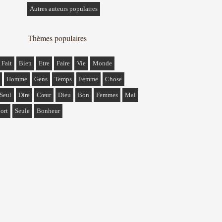
Autres auteurs populaires
Thèmes populaires
Fait
Bien
Etre
Faire
Vie
Monde
Homme
Gens
Temps
Femme
Chose
Seul
Dire
Cœur
Dieu
Bon
Femmes
Mal
ort
Seule
Bonheur