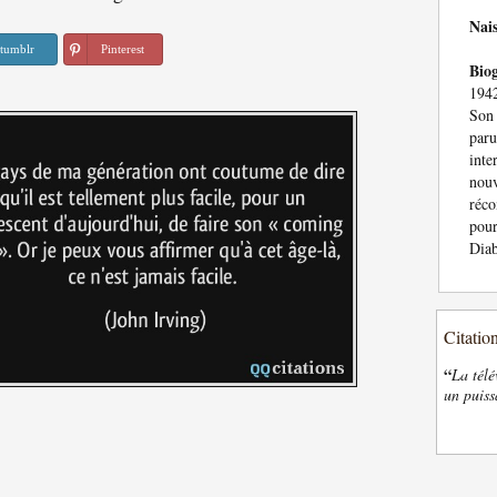
Nai
tumblr
Pinterest
Bio
1942
Son
paru
int
nouv
réc
pour
Diab
Citatio
“
La télé
un puiss