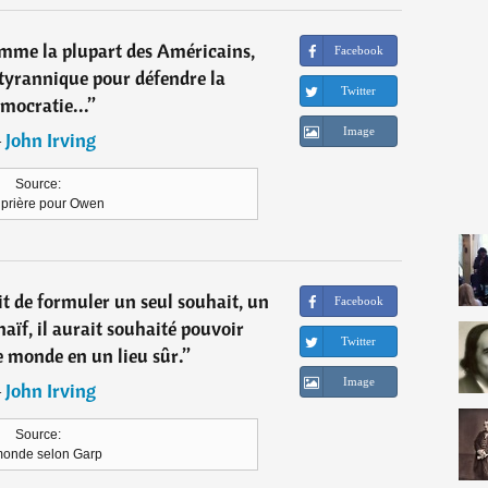
mme la plupart des Américains,
Facebook
 tyrannique pour défendre la
Twitter
mocratie...
”
Image
―
John Irving
Source:
prière pour Owen
it de formuler un seul souhait, un
Facebook
aïf, il aurait souhaité pouvoir
Twitter
e monde en un lieu sûr.
”
Image
―
John Irving
Source:
monde selon Garp