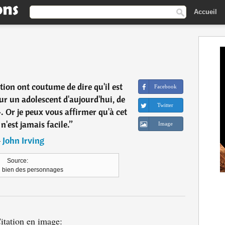
Accueil
ion ont coutume de dire qu'il est
Facebook
our un adolescent d'aujourd'hui, de
Twitter
. Or je peux vous affirmer qu'à cet
 n'est jamais facile.
”
Image
―
John Irving
Source:
l bien des personnages
itation en image: