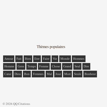
Thèmes populaires
Amour
Fait
Bien
Etre
Faire
Vie
Monde
Hommes
Homme
Gens
Temps
Femme
Chose
Grand
Seul
Dire
Cœur
Dieu
Bon
Femmes
Mal
Jour
Mort
Seule
Bonheur
© 2026 QQ Citations