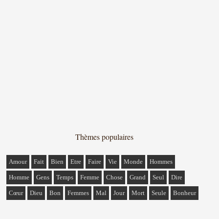
Thèmes populaires
Amour
Fait
Bien
Etre
Faire
Vie
Monde
Hommes
Homme
Gens
Temps
Femme
Chose
Grand
Seul
Dire
Cœur
Dieu
Bon
Femmes
Mal
Jour
Mort
Seule
Bonheur