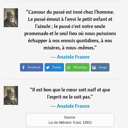
“
L'amour du passé est inné chez l'homme.
Le passé émeut à l'envi le petit enfant et
l'aïeule ; le passé c'est notre seule
promenade et le seul lieu où nous puissions
échapper à nos ennuis quotidiens, à nos
misères, à nous-mêmes.
”
―
Anatole France
Facebook
Twitter
WhatsApp
Image
“
Il est bon que le cœur soit naïf et que
l'esprit ne le soit pas.
”
―
Anatole France
Source:
La vie littéraire: II (ed. 1892)