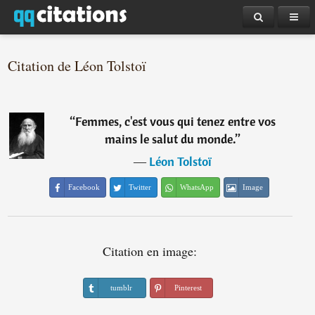
Citation de Léon Tolstoï
“
Femmes, c'est vous qui tenez entre vos
mains le salut du monde.
”
―
Léon Tolstoï
Facebook
Twitter
WhatsApp
Image
Citation en image:
tumblr
Pinterest