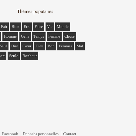
Thèmes populaires
Fait
Bien
Etre
Faire
Vie
Monde
Homme
Gens
Temps
Femme
Chose
Seul
Dire
Cœur
Dieu
Bon
Femmes
Mal
ort
Seule
Bonheur
Facebook
Données personnelles
Contact