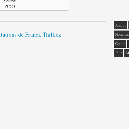
Source:
Vertige
Amour
itations de Franck Thilliez
Hommes
Grand
Jour
M