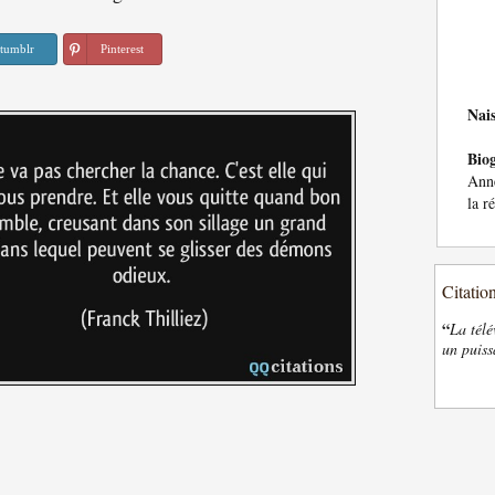
tumblr
Pinterest
Nai
Bio
Anne
la r
Citatio
“
La télé
un puiss