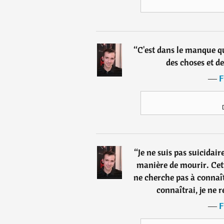
“
C'est dans le manque qu
des choses et de
―
F
“
Je ne suis pas suicidair
manière de mourir. Cet
ne cherche pas à connaîtr
connaîtrai, je ne r
―
F