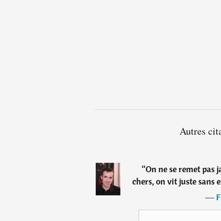
Autres cit
“
On ne se remet pas ja
chers, on vit juste sans 
―
F