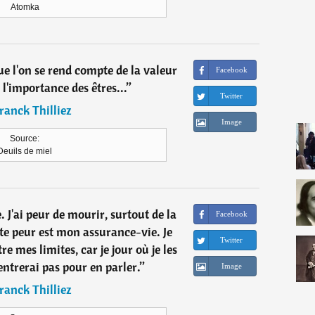
Atomka
e l'on se rend compte de la valeur
Facebook
 l'importance des êtres...
”
Twitter
ranck Thilliez
Image
Source:
Deuils de miel
e. J'ai peur de mourir, surtout de la
Facebook
te peur est mon assurance-vie. Je
Twitter
e mes limites, car je jour où je les
entrerai pas pour en parler.
”
Image
ranck Thilliez