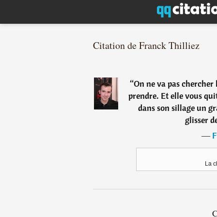
Citation de Franck Thilliez
“
On ne va pas chercher l
prendre. Et elle vous qu
dans son sillage un g
glisser 
―
F
La c
C