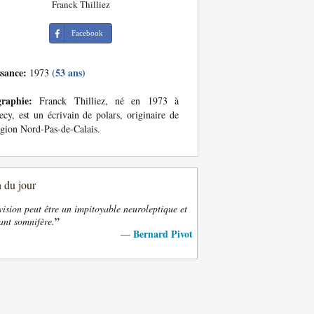
Franck Thilliez
Facebook
ssance:
(53 ans)
1973
graphie:
Franck Thilliez, né en 1973 à
cy, est un écrivain de polars, originaire de
égion Nord-Pas-de-Calais.
n du jour
vision peut être un impitoyable neuroleptique et
”
ant somnifère.
Bernard Pivot
—