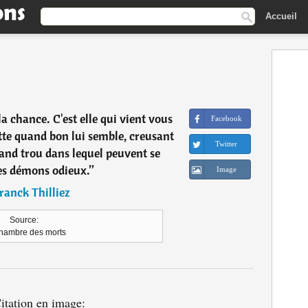
Accueil
a chance. C'est elle qui vient vous
Facebook
itte quand bon lui semble, creusant
Twitter
rand trou dans lequel peuvent se
des démons odieux.
”
Image
ranck Thilliez
Source:
hambre des morts
itation en image: