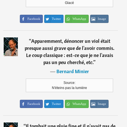
Glacé
Facebook
Twitter
WhatsApp
Image
“
Apparemment, dénoncer un viol était
presque aussi grave que de l'avoir commis.
Le coup classique : est-ce que je ne l'avais
pas un peu cherché, etc.
”
―
Bernard Minier
Source:
N'éteins pas la lumière
Facebook
Twitter
WhatsApp
Image
“
Il tombait une pluie fine et il n'avait pas de