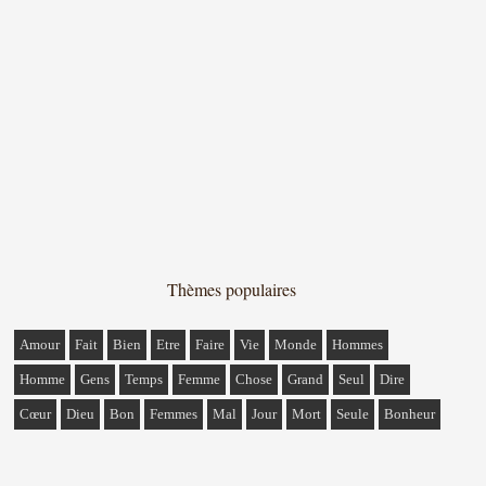
Thèmes populaires
Amour
Fait
Bien
Etre
Faire
Vie
Monde
Hommes
Homme
Gens
Temps
Femme
Chose
Grand
Seul
Dire
Cœur
Dieu
Bon
Femmes
Mal
Jour
Mort
Seule
Bonheur