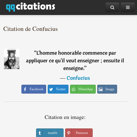
Citation de Confucius
“
L'homme honorable commence par
appliquer ce qu'il veut enseigner ; ensuite il
enseigne.
”
―
Confucius
Facebook
Twitter
WhatsApp
Image
Citation en image:
tumblr
Pinterest