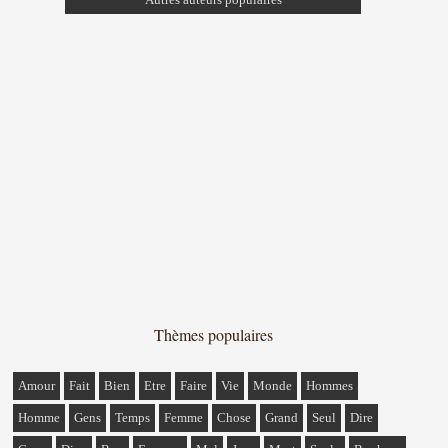
Thèmes populaires
Amour
Fait
Bien
Etre
Faire
Vie
Monde
Hommes
Homme
Gens
Temps
Femme
Chose
Grand
Seul
Dire