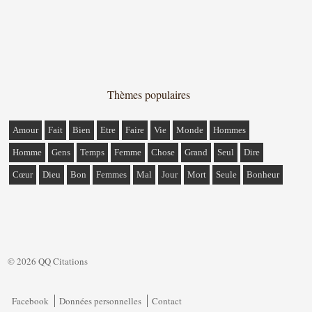
Thèmes populaires
Amour
Fait
Bien
Etre
Faire
Vie
Monde
Hommes
Homme
Gens
Temps
Femme
Chose
Grand
Seul
Dire
Cœur
Dieu
Bon
Femmes
Mal
Jour
Mort
Seule
Bonheur
© 2026 QQ Citations
Facebook
Données personnelles
Contact