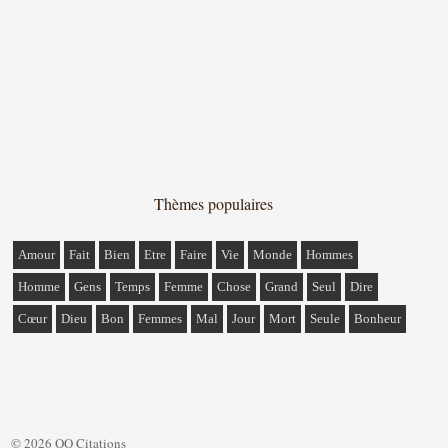
Thèmes populaires
Amour
Fait
Bien
Etre
Faire
Vie
Monde
Hommes
Homme
Gens
Temps
Femme
Chose
Grand
Seul
Dire
Cœur
Dieu
Bon
Femmes
Mal
Jour
Mort
Seule
Bonheur
© 2026 QQ Citations