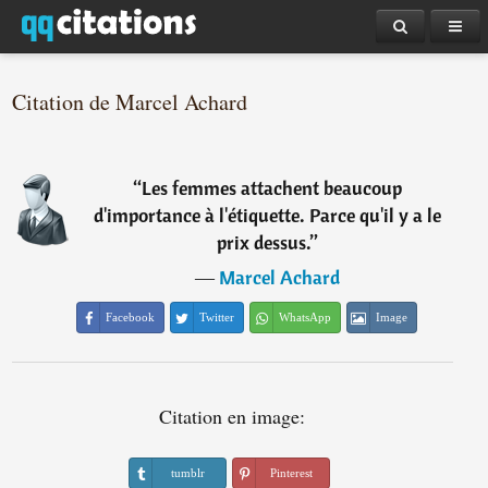
Citation de Marcel Achard
“
Les femmes attachent beaucoup
d'importance à l'étiquette. Parce qu'il y a le
prix dessus.
”
―
Marcel Achard
Facebook
Twitter
WhatsApp
Image
Citation en image:
tumblr
Pinterest