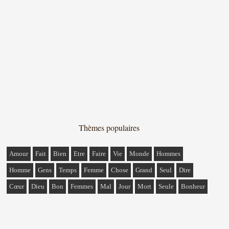
Thèmes populaires
Amour
Fait
Bien
Etre
Faire
Vie
Monde
Hommes
Homme
Gens
Temps
Femme
Chose
Grand
Seul
Dire
Cœur
Dieu
Bon
Femmes
Mal
Jour
Mort
Seule
Bonheur