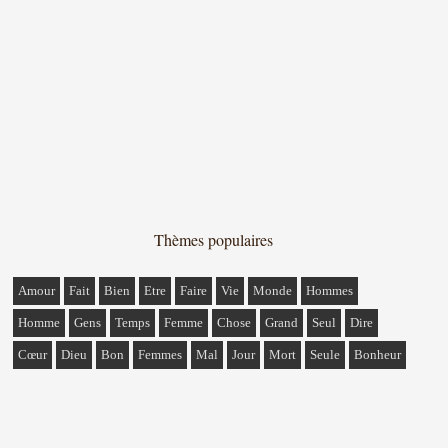
Thèmes populaires
Amour
Fait
Bien
Etre
Faire
Vie
Monde
Hommes
Homme
Gens
Temps
Femme
Chose
Grand
Seul
Dire
Cœur
Dieu
Bon
Femmes
Mal
Jour
Mort
Seule
Bonheur