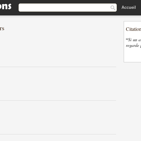
Accueil
rs
Citatio
“
Si un a
regarde 