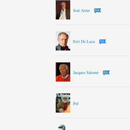
José Artur
Erri De Luca
Jacques Salomé
Pef