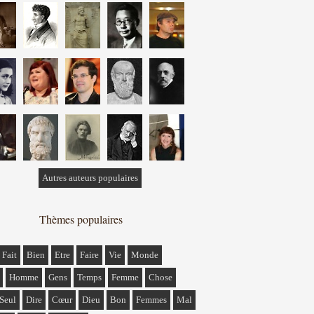
Autres auteurs populaires
Thèmes populaires
Fait
Bien
Etre
Faire
Vie
Monde
Homme
Gens
Temps
Femme
Chose
Seul
Dire
Cœur
Dieu
Bon
Femmes
Mal