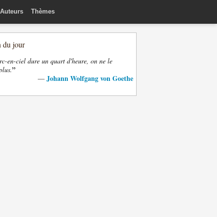
Auteurs
Thèmes
n du jour
rc-en-ciel dure un quart d'heure, on ne le
”
plus.
Johann Wolfgang von Goethe
—