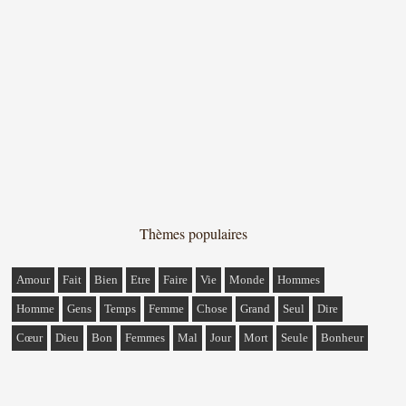
Thèmes populaires
Amour
Fait
Bien
Etre
Faire
Vie
Monde
Hommes
Homme
Gens
Temps
Femme
Chose
Grand
Seul
Dire
Cœur
Dieu
Bon
Femmes
Mal
Jour
Mort
Seule
Bonheur