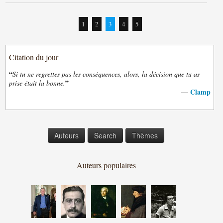
1
2
3
4
5
Citation du jour
“
Si tu ne regrettes pas les conséquences, alors, la décision que tu as
”
prise était la bonne.
Clamp
—
Auteurs
Search
Thèmes
Auteurs populaires