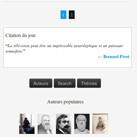
1
2
Citation du jour
“
La télévision peut être un impitoyable neuroleptique et un puissant
”
somnifère.
Bernard Pivot
—
Auteurs
Search
Thèmes
Auteurs populaires