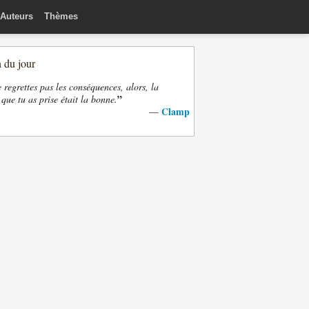
Auteurs
Thèmes
n du jour
e regrettes pas les conséquences, alors, la
”
 que tu as prise était la bonne.
Clamp
—