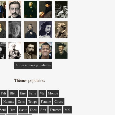
Autres auteurs populaires
Thèmes populaires
Fait
Bien
Etre
Faire
Vie
Monde
Homme
Gens
Temps
Femme
Chose
Seul
Dire
Cœur
Dieu
Bon
Femmes
Mal