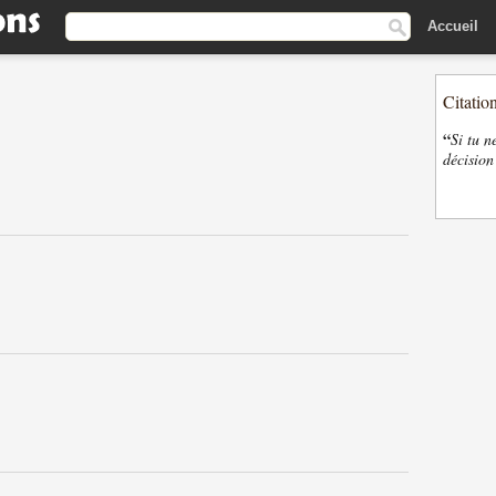
Accueil
Citatio
“
Si tu n
décision