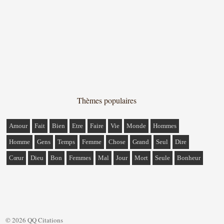
Thèmes populaires
Amour
Fait
Bien
Etre
Faire
Vie
Monde
Hommes
Homme
Gens
Temps
Femme
Chose
Grand
Seul
Dire
Cœur
Dieu
Bon
Femmes
Mal
Jour
Mort
Seule
Bonheur
© 2026 QQ Citations