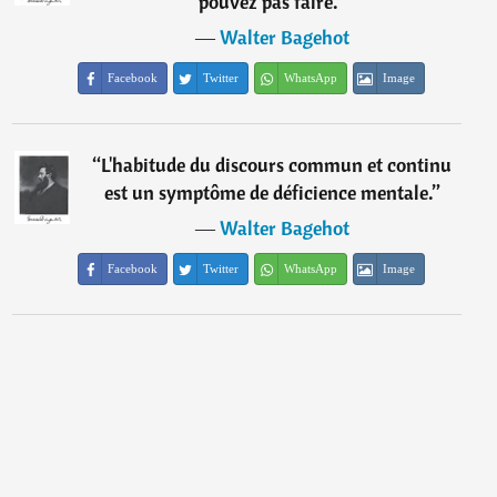
pouvez pas faire.
”
―
Walter Bagehot
Facebook
Twitter
WhatsApp
Image
“
L'habitude du discours commun et continu
est un symptôme de déficience mentale.
”
―
Walter Bagehot
Facebook
Twitter
WhatsApp
Image