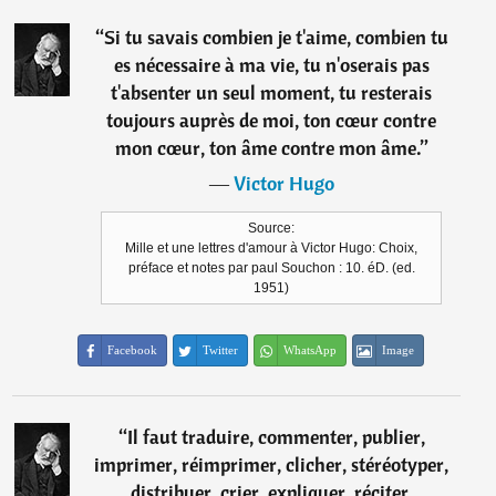
“
Si tu savais combien je t'aime, combien tu
es nécessaire à ma vie, tu n'oserais pas
t'absenter un seul moment, tu resterais
toujours auprès de moi, ton cœur contre
mon cœur, ton âme contre mon âme.
”
―
Victor Hugo
Source:
Mille et une lettres d'amour à Victor Hugo: Choix,
préface et notes par paul Souchon : 10. éD. (ed.
1951)
Facebook
Twitter
WhatsApp
Image
“
Il faut traduire, commenter, publier,
imprimer, réimprimer, clicher, stéréotyper,
distribuer, crier, expliquer, réciter,