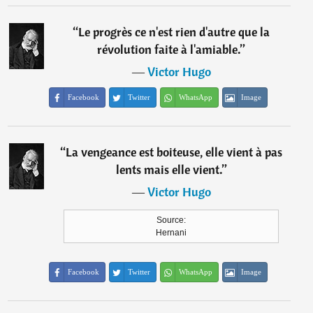
“
Le progrès ce n'est rien d'autre que la
révolution faite à l'amiable.
”
―
Victor Hugo
Facebook
Twitter
WhatsApp
Image
“
La vengeance est boiteuse, elle vient à pas
lents mais elle vient.
”
―
Victor Hugo
Source:
Hernani
Facebook
Twitter
WhatsApp
Image