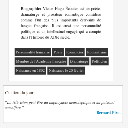
Biographie:
Victor Hugo Écouter est un poète,
dramaturge et prosateur romantique considéré
comme l'un des plus importants écrivains de
langue française. Il est aussi une personnalité
politique et un intellectuel engagé qui a compté
dans l'Histoire du XIXe siècle.
Personnalité française
Poète
Romancier
Romantisme
Membre de l'Académie française
Dramaturge
Politicien
Naissance en 1802
Naissance le 26 février
Citation du jour
“
La télévision peut être un impitoyable neuroleptique et un puissant
”
somnifère.
Bernard Pivot
—