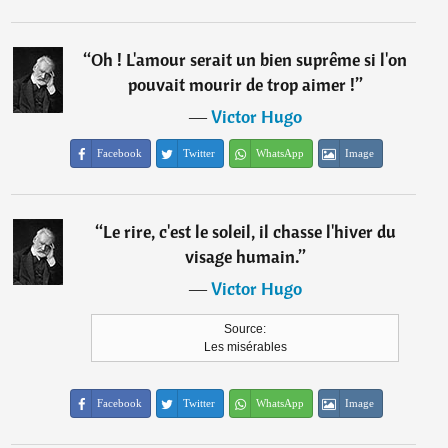
“
Oh ! L'amour serait un bien suprême si l'on
pouvait mourir de trop aimer !
”
―
Victor Hugo
Facebook
Twitter
WhatsApp
Image
“
Le rire, c'est le soleil, il chasse l'hiver du
visage humain.
”
―
Victor Hugo
Source:
Les misérables
Facebook
Twitter
WhatsApp
Image