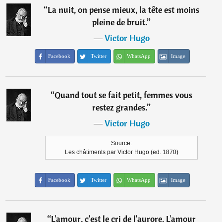
“
La nuit, on pense mieux, la tête est moins
pleine de bruit.
”
―
Victor Hugo
Facebook
Twitter
WhatsApp
Image
“
Quand tout se fait petit, femmes vous
restez grandes.
”
―
Victor Hugo
Source:
Les châtiments par Victor Hugo (ed. 1870)
Facebook
Twitter
WhatsApp
Image
“
L'amour, c'est le cri de l'aurore, L'amour