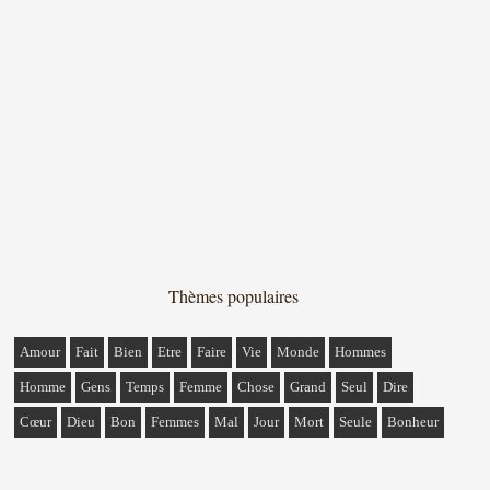
Thèmes populaires
Amour
Fait
Bien
Etre
Faire
Vie
Monde
Hommes
Homme
Gens
Temps
Femme
Chose
Grand
Seul
Dire
Cœur
Dieu
Bon
Femmes
Mal
Jour
Mort
Seule
Bonheur