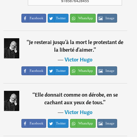
9785876428455
Facebook
Twitter
WhatsApp
Image
“
Je resterai jusqu'à la mort le protestant de
la liberté d'aimer.
”
―
Victor Hugo
Facebook
Twitter
WhatsApp
Image
“
Elle donnait comme on dérobe, en se
cachant aux yeux de tous.
”
―
Victor Hugo
Facebook
Twitter
WhatsApp
Image