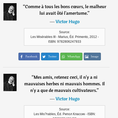
“
Comme à tous les bons cœurs, le malheur
lui avait ôté l'amertume.
”
―
Victor Hugo
Source:
Les Misérables III - Marius, Éd. Primento, 2012 -
ISBN: 9782806247933
Facebook
Twitter
WhatsApp
Image
“
Mes amis, retenez ceci, il n'y a ni
mauvaises herbes ni mauvais hommes. Il
n'y a que de mauvais cultivateurs.
”
―
Victor Hugo
Source:
Les Mis?rables, Éd. Рипол Классик - ISBN: