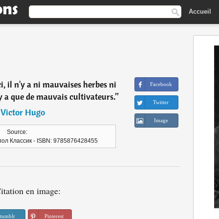
Accueil
, il n'y a ni mauvaises herbes ni
Facebook
 a que de mauvais cultivateurs.
”
Twitter
―
Victor Hugo
Image
Source:
ипол Классик - ISBN: 9785876428455
itation en image:
tumblr
Pinterest