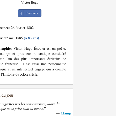
Victor Hugo
Facebook
ssance:
26 février 1802
ès:
(à 83 ans)
22 mai 1885
graphie:
Victor Hugo Écouter est un poète,
maturge et prosateur romantique considéré
me l'un des plus importants écrivains de
ue française. Il est aussi une personnalité
tique et un intellectuel engagé qui a compté
 l'Histoire du XIXe siècle.
n du jour
e regrettes pas les conséquences, alors, la
”
 que tu as prise était la bonne.
Clamp
—