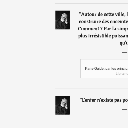
“
Autour de cette ville,
construire des enceintes
Comment ? Par la simple
plus irrésistible puiss
qu'
Paris-Guide: par les princip
Librairi
“
L'enfer n'existe pas po