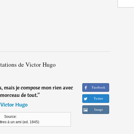
itations de Victor Hugo
sais, mais je compose mon rien avec
Facebook
 morceau de tout.
”
Twitter
―
Victor Hugo
Image
Source:
ttres à un ami (ed. 1845)