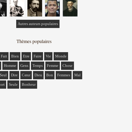
Autres auteurs populaires
Thèmes populaires
Fait
Bien
Etre
Faire
Vie
Monde
Homme
Gens
Temps
Femme
Chose
Seul
Dire
Cœur
Dieu
Bon
Femmes
Mal
ort
Seule
Bonheur