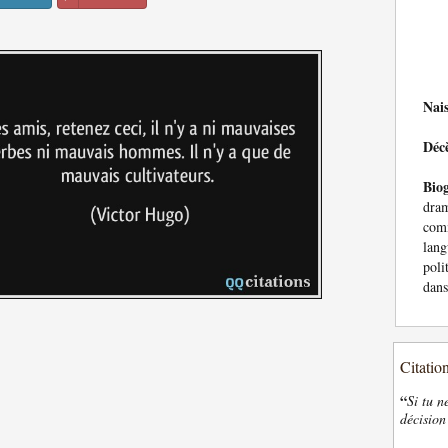
Nai
Déc
Bio
dra
com
lang
poli
dans
Citatio
“
Si tu n
décision