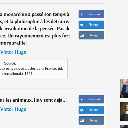
 la monarchie a passé son temps à
Facebook
, et la philosophie à les détruire.
Twitter
 irradiation de la pensée. Pas de
ance. Un rayonnement est plus fort
Image
une muraille.
”
―
Victor Hugo
Source:
aux écrivains et artistes de la France, Éd.
e Internationale, 1867
ur les animaux, ils y sont déjà...
”
Facebook
―
Victor Hugo
Twitter
Image