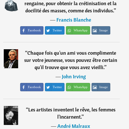
rengaine, pour obtenir la crétinisation et la
docilité des masses, comme des individus.
”
―
Francis Blanche
Facebook
Twitter
WhatsApp
Image
“
Chaque fois qu'un ami vous complimente
sur votre jeunesse, vous pouvez être certain
qu'il trouve que vous avez vieilli.
”
―
John Irving
Facebook
Twitter
WhatsApp
Image
“
Les artistes inventent le rêve, les femmes
l'incarnent.
”
―
André Malraux