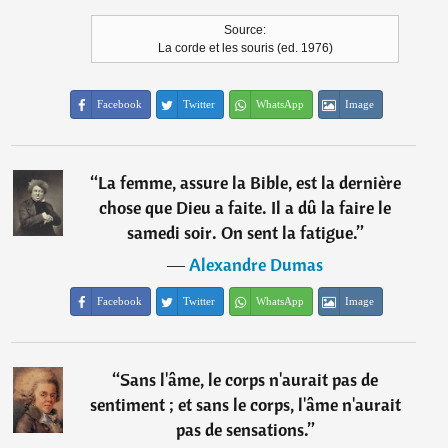
Source:
La corde et les souris (ed. 1976)
Facebook
Twitter
WhatsApp
Image
“
La femme, assure la Bible, est la dernière
chose que Dieu a faite. Il a dû la faire le
samedi soir. On sent la fatigue.
”
―
Alexandre Dumas
Facebook
Twitter
WhatsApp
Image
“
Sans l'âme, le corps n'aurait pas de
sentiment ; et sans le corps, l'âme n'aurait
pas de sensations.
”