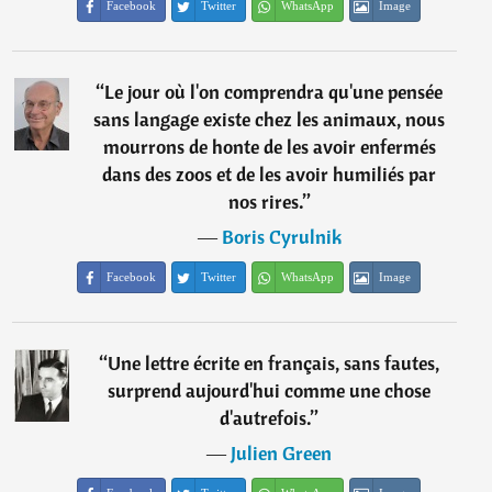
Facebook
Twitter
WhatsApp
Image
“
Le jour où l'on comprendra qu'une pensée
sans langage existe chez les animaux, nous
mourrons de honte de les avoir enfermés
dans des zoos et de les avoir humiliés par
nos rires.
”
―
Boris Cyrulnik
Facebook
Twitter
WhatsApp
Image
“
Une lettre écrite en français, sans fautes,
surprend aujourd'hui comme une chose
d'autrefois.
”
―
Julien Green