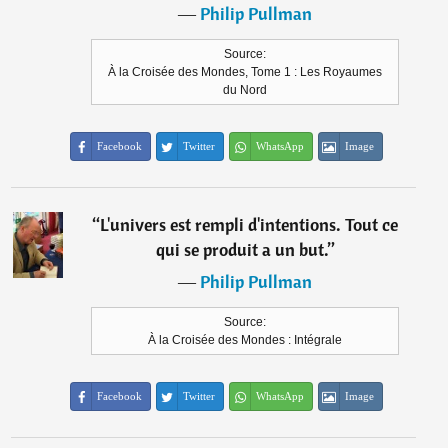
―
Philip Pullman
Source:
À la Croisée des Mondes, Tome 1 : Les Royaumes
du Nord
Facebook
Twitter
WhatsApp
Image
“
L'univers est rempli d'intentions. Tout ce
qui se produit a un but.
”
―
Philip Pullman
Source:
À la Croisée des Mondes : Intégrale
Facebook
Twitter
WhatsApp
Image