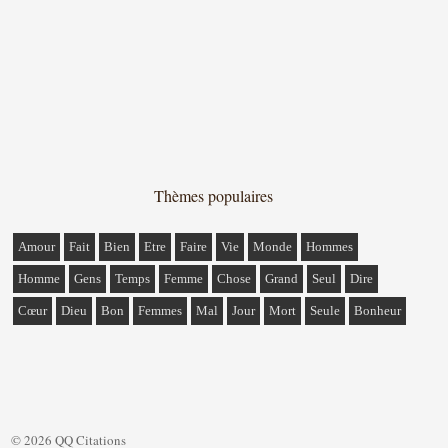
Thèmes populaires
Amour
Fait
Bien
Etre
Faire
Vie
Monde
Hommes
Homme
Gens
Temps
Femme
Chose
Grand
Seul
Dire
Cœur
Dieu
Bon
Femmes
Mal
Jour
Mort
Seule
Bonheur
© 2026 QQ Citations