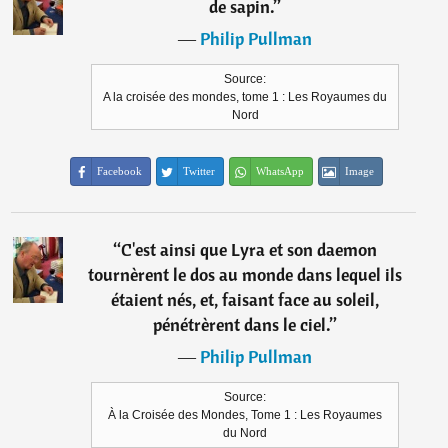
de sapin.
”
―
Philip Pullman
Source:
A la croisée des mondes, tome 1 : Les Royaumes du
Nord
Facebook
Twitter
WhatsApp
Image
“
C'est ainsi que Lyra et son daemon
tournèrent le dos au monde dans lequel ils
étaient nés, et, faisant face au soleil,
pénétrèrent dans le ciel.
”
―
Philip Pullman
Source:
À la Croisée des Mondes, Tome 1 : Les Royaumes
du Nord