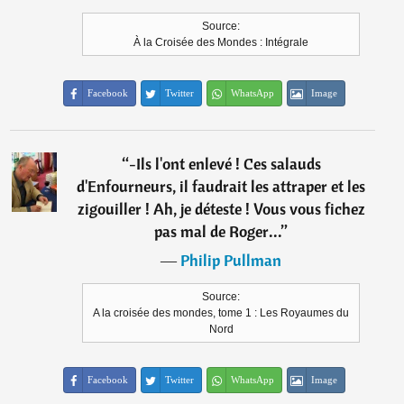
Source:
À la Croisée des Mondes : Intégrale
Facebook
Twitter
WhatsApp
Image
“
-Ils l'ont enlevé ! Ces salauds
d'Enfourneurs, il faudrait les attraper et les
zigouiller ! Ah, je déteste ! Vous vous fichez
pas mal de Roger...
”
―
Philip Pullman
Source:
A la croisée des mondes, tome 1 : Les Royaumes du
Nord
Facebook
Twitter
WhatsApp
Image