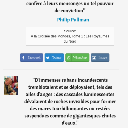
confère à leurs mensonges un tel pouvoir
de conviction
”
―
Philip Pullman
Source:
À la Croisée des Mondes, Tome 1 : Les Royaumes
du Nord
Facebook
Twitter
WhatsApp
Image
“
D'immenses rubans incandescents
tremblotaient et se déployaient, tels des
ailes d'anges ; des cascades luminescentes
dévalaient de roches invisibles pour former
des mares tourbillonnantes ou restées
suspendues comme de gigantesques chutes
d'eaux.
”