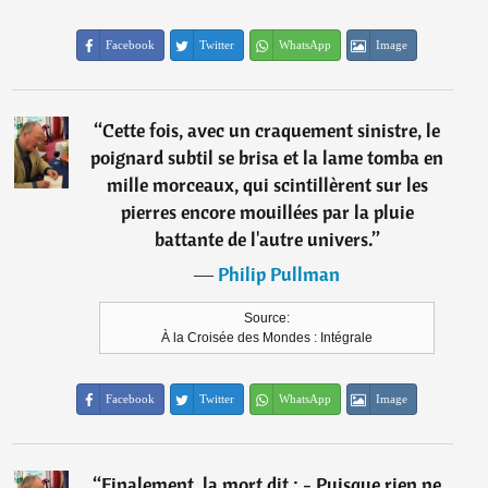
Facebook
Twitter
WhatsApp
Image
“
Cette fois, avec un craquement sinistre, le
poignard subtil se brisa et la lame tomba en
mille morceaux, qui scintillèrent sur les
pierres encore mouillées par la pluie
battante de l'autre univers.
”
―
Philip Pullman
Source:
À la Croisée des Mondes : Intégrale
Facebook
Twitter
WhatsApp
Image
“
Finalement, la mort dit : - Puisque rien ne