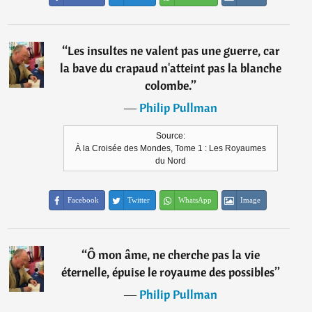
“
Les insultes ne valent pas une guerre, car
la bave du crapaud n'atteint pas la blanche
colombe.
”
―
Philip Pullman
Source:
À la Croisée des Mondes, Tome 1 : Les Royaumes
du Nord
Facebook
Twitter
WhatsApp
Image
“
Ô mon âme, ne cherche pas la vie
éternelle, épuise le royaume des possibles
”
―
Philip Pullman