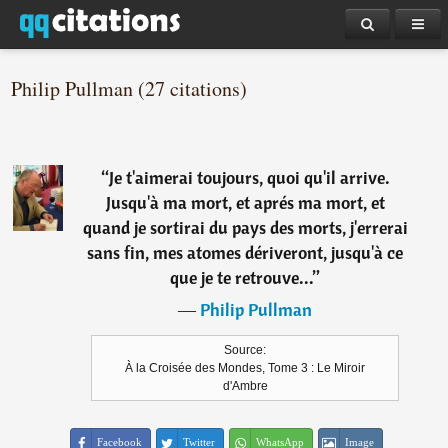
Philip Pullman (27 citations)
“
Je t'aimerai toujours, quoi qu'il arrive.
Jusqu'à ma mort, et aprés ma mort, et
quand je sortirai du pays des morts, j'errerai
sans fin, mes atomes dériveront, jusqu'à ce
que je te retrouve...
”
―
Philip Pullman
Source:
À la Croisée des Mondes, Tome 3 : Le Miroir
d'Ambre
Facebook
Twitter
WhatsApp
Image