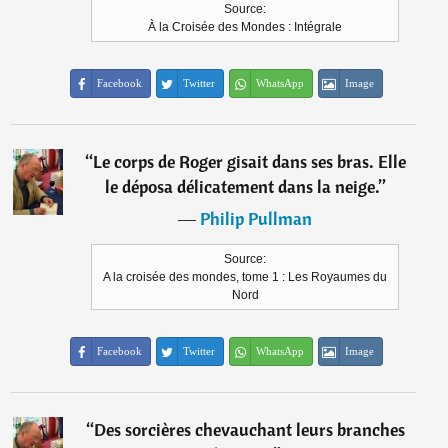
Source:
À la Croisée des Mondes : Intégrale
Facebook
Twitter
WhatsApp
Image
“
Le corps de Roger gisait dans ses bras. Elle
le déposa délicatement dans la neige.
”
―
Philip Pullman
Source:
A la croisée des mondes, tome 1 : Les Royaumes du
Nord
Facebook
Twitter
WhatsApp
Image
“
Des sorcières chevauchant leurs branches