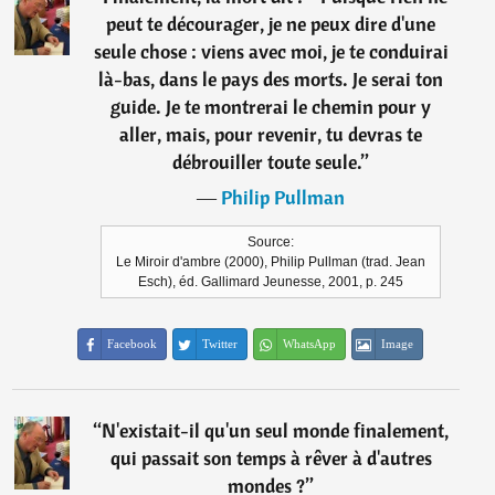
peut te décourager, je ne peux dire d'une
seule chose : viens avec moi, je te conduirai
là-bas, dans le pays des morts. Je serai ton
guide. Je te montrerai le chemin pour y
aller, mais, pour revenir, tu devras te
débrouiller toute seule.
”
―
Philip Pullman
Source:
Le Miroir d'ambre (2000), Philip Pullman (trad. Jean
Esch), éd. Gallimard Jeunesse, 2001, p. 245
Facebook
Twitter
WhatsApp
Image
“
N'existait-il qu'un seul monde finalement,
qui passait son temps à rêver à d'autres
mondes ?
”