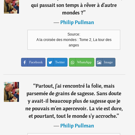
qui passait son temps à rêver à d'autre
mondes ?
”
―
Philip Pullman
Source:
A la croisée des mondes : Tome 2, La tour des
anges
Facebook
Twitter
WhatsApp
Image
“
Partout, j'ai rencontré la folie, mais
parsemée de grains de sagesse. Sans doute
y avait-il beaucoup plus de sagesse que je
ne pouvais m'en apercevoir. La vie est dure,
et pourtant, tout le monde s'y accroche.
”
―
Philip Pullman