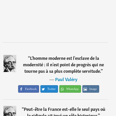
“
L'homme moderne est l'esclave de la
modernité : il n'est point de progrès qui ne
tourne pas à sa plus complète servitude.
”
―
Paul Valéry
Facebook
Twitter
WhatsApp
Image
“
Peut-être la France est-elle le seul pays où
le ridicule ait joué un rôle historique.
”