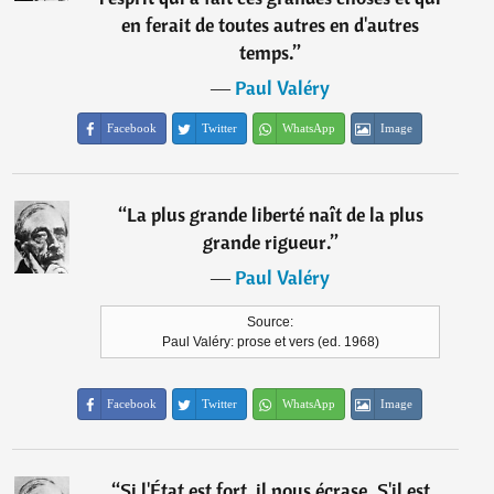
en ferait de toutes autres en d'autres
temps.
”
―
Paul Valéry
Facebook
Twitter
WhatsApp
Image
“
La plus grande liberté naît de la plus
grande rigueur.
”
―
Paul Valéry
Source:
Paul Valéry: prose et vers (ed. 1968)
Facebook
Twitter
WhatsApp
Image
“
Si l'État est fort, il nous écrase. S'il est