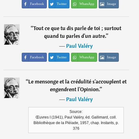
Facebook
Twitter
WhatsApp
Image
“
Tout ce que tu dis parle de toi ; surtout
quand tu parles d'un autre.
”
―
Paul Valéry
Facebook
Twitter
WhatsApp
Image
“
Le mensonge et la crédulité s'accouplent et
engendrent l'Opinion.
”
―
Paul Valéry
Source:
Œuvres I (1941), Paul Valéry, éd. Gallimard, coll.
Bibliothèque de la Pléiade, 1957, chap. Instants, p.
376