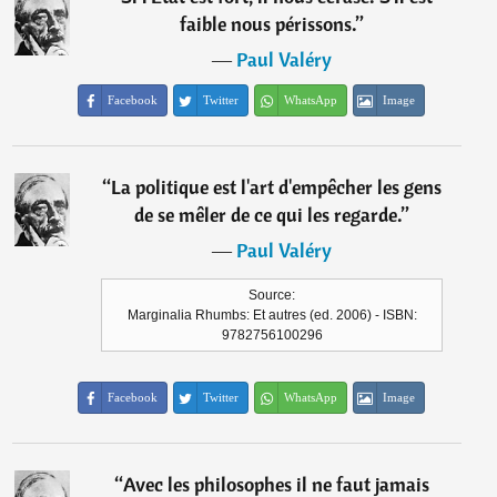
faible nous périssons.
”
―
Paul Valéry
Facebook
Twitter
WhatsApp
Image
“
La politique est l'art d'empêcher les gens
de se mêler de ce qui les regarde.
”
―
Paul Valéry
Source:
Marginalia Rhumbs: Et autres (ed. 2006) - ISBN:
9782756100296
Facebook
Twitter
WhatsApp
Image
“
Avec les philosophes il ne faut jamais