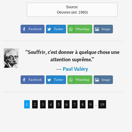
Source:
Oeuvres (ed. 1960)
Facebook
Twitter
WhatsApp
Image
“
Souffrir, c'est donner à quelque chose une
attention suprême.
”
―
Paul Valéry
Facebook
Twitter
WhatsApp
Image
1
2
3
4
5
6
7
8
9
...
19