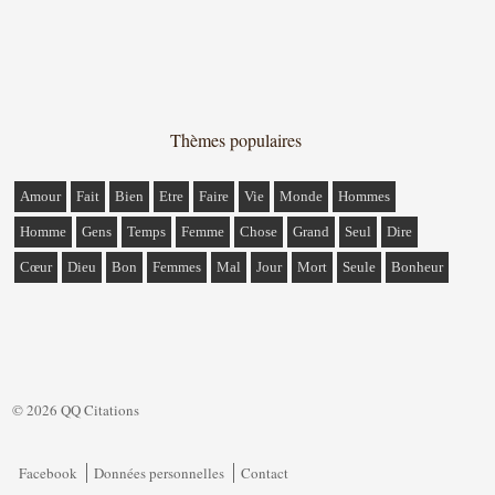
Thèmes populaires
Amour
Fait
Bien
Etre
Faire
Vie
Monde
Hommes
Homme
Gens
Temps
Femme
Chose
Grand
Seul
Dire
Cœur
Dieu
Bon
Femmes
Mal
Jour
Mort
Seule
Bonheur
© 2026 QQ Citations
Facebook
Données personnelles
Contact