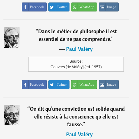
Facebook
Twitter
WhatsApp
Image
“
Dans le métier de philosophe il est
essentiel de ne pas comprendre.
”
―
Paul Valéry
Source:
Oeuvres [de Valéry] (ed. 1957)
Facebook
Twitter
WhatsApp
Image
“
On dit qu'une conviction est solide quand
elle résiste à la conscience qu'elle est
fausse.
”
―
Paul Valéry