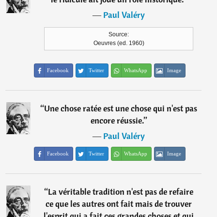
―
Paul Valéry
Source:
Oeuvres (ed. 1960)
Facebook
Twitter
WhatsApp
Image
“
Une chose ratée est une chose qui n'est pas
encore réussie.
”
―
Paul Valéry
Facebook
Twitter
WhatsApp
Image
“
La véritable tradition n'est pas de refaire
ce que les autres ont fait mais de trouver
l'esprit qui a fait ces grandes choses et qui