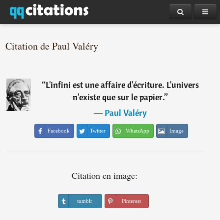
Citation de Paul Valéry
“
L'infini est une affaire d'écriture. L'univers
n'existe que sur le papier.
”
―
Paul Valéry
Facebook
Twitter
WhatsApp
Image
Citation en image:
tumblr
Pinterest