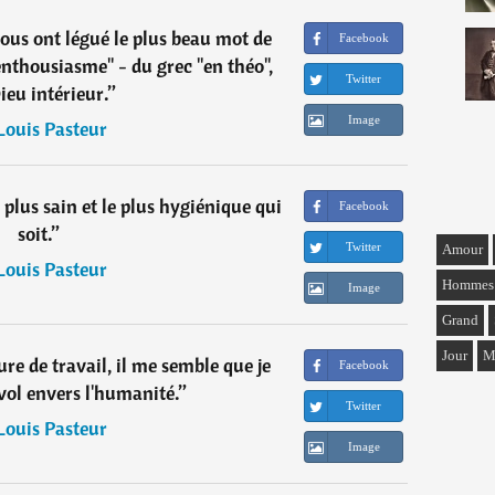
nous ont légué le plus beau mot de
Facebook
enthousiasme" - du grec "en théo",
Twitter
ieu intérieur.
”
Image
Louis Pasteur
e plus sain et le plus hygiénique qui
Facebook
soit.
”
Twitter
Amour
Louis Pasteur
Hommes
Image
Grand
Jour
M
re de travail, il me semble que je
Facebook
ol envers l'humanité.
”
Twitter
Louis Pasteur
Image