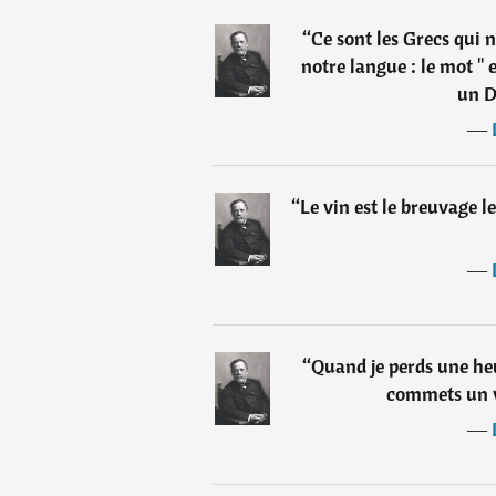
“
Ce sont les Grecs qui 
notre langue : le mot " 
un D
―
“
Le vin est le breuvage l
―
“
Quand je perds une heu
commets un v
―