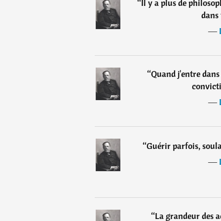
“
Il y a plus de philoso
dans 
―
“
Quand j'entre dans 
convicti
―
“
Guérir parfois, soul
―
“
La grandeur des a