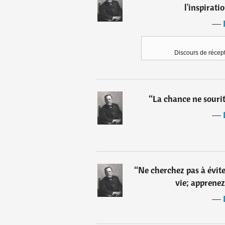
l'inspiratio
―
Discours de récept
“
La chance ne sourit
―
“
Ne cherchez pas à éviter
vie; apprenez
―