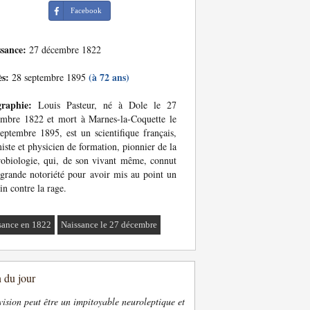
Facebook
ssance:
27 décembre 1822
ès:
(à 72 ans)
28 septembre 1895
graphie:
Louis Pasteur, né à Dole le 27
mbre 1822 et mort à Marnes-la-Coquette le
eptembre 1895, est un scientifique français,
iste et physicien de formation, pionnier de la
obiologie, qui, de son vivant même, connut
grande notoriété pour avoir mis au point un
in contre la rage.
sance en 1822
Naissance le 27 décembre
n du jour
vision peut être un impitoyable neuroleptique et