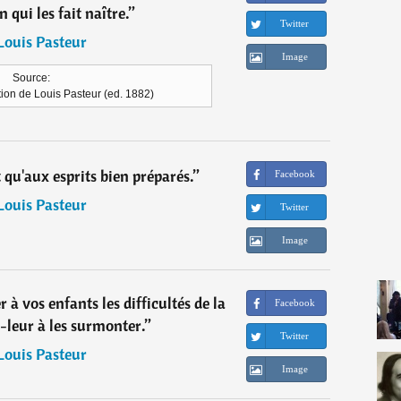
n qui les fait naître.
”
Twitter
Louis Pasteur
Image
Source:
ion de Louis Pasteur (ed. 1882)
 qu'aux esprits bien préparés.
”
Facebook
Louis Pasteur
Twitter
Image
 à vos enfants les difficultés de la
Facebook
-leur à les surmonter.
”
Twitter
Louis Pasteur
Image