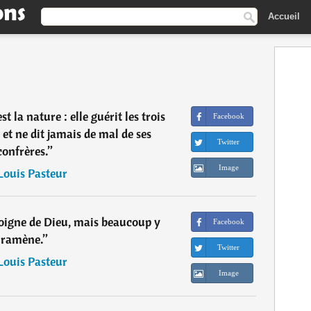
Accueil
t la nature : elle guérit les trois
Facebook
et ne dit jamais de mal de ses
Twitter
confrères.
”
Image
Louis Pasteur
loigne de Dieu, mais beaucoup y
Facebook
ramène.
”
Twitter
Louis Pasteur
Image