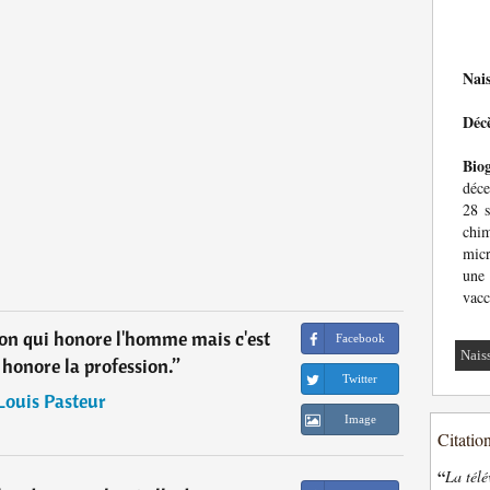
Nai
Déc
Bio
déce
28 s
chim
micr
une 
vacc
sion qui honore l'homme mais c'est
Facebook
Nais
honore la profession.
”
Twitter
Louis Pasteur
Image
Citatio
“
La télé