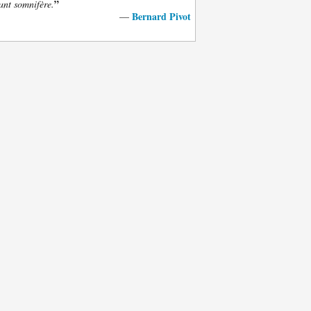
”
ant somnifère.
Bernard Pivot
—