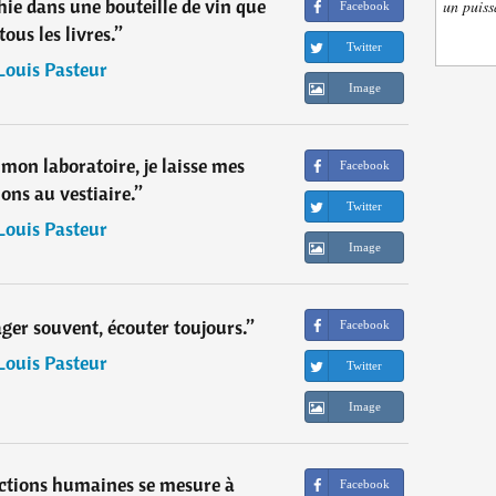
phie dans une bouteille de vin que
un puiss
Facebook
tous les livres.
”
Twitter
Louis Pasteur
Image
mon laboratoire, je laisse mes
Facebook
ons au vestiaire.
”
Twitter
Louis Pasteur
Image
ager souvent, écouter toujours.
”
Facebook
Louis Pasteur
Twitter
Image
ctions humaines se mesure à
Facebook