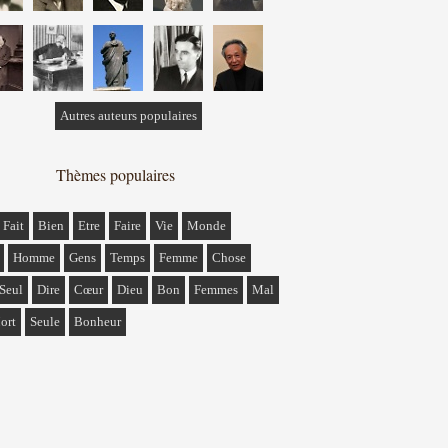
Autres auteurs populaires
Thèmes populaires
Fait
Bien
Etre
Faire
Vie
Monde
Homme
Gens
Temps
Femme
Chose
Seul
Dire
Cœur
Dieu
Bon
Femmes
Mal
ort
Seule
Bonheur