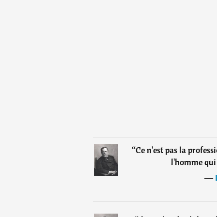
“
Ce n'est pas la profes
l'homme qui 
―