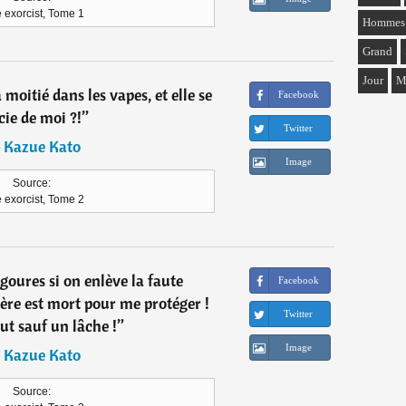
 exorcist, Tome 1
Hommes
Grand
Jour
M
à moitié dans les vapes, et elle se
Facebook
cie de moi ?!
”
Twitter
―
Kazue Kato
Image
Source:
 exorcist, Tome 2
(goures si on enlève la faute
Facebook
ère est mort pour me protéger !
Twitter
out sauf un lâche !
”
Image
―
Kazue Kato
Source: