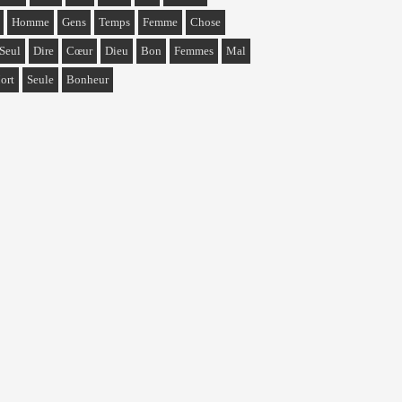
Homme
Gens
Temps
Femme
Chose
Seul
Dire
Cœur
Dieu
Bon
Femmes
Mal
ort
Seule
Bonheur