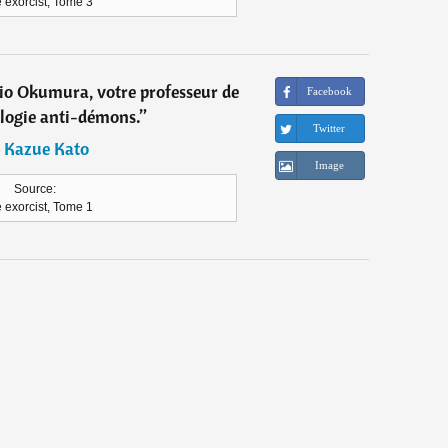
 exorcist, Tome 3
kio Okumura, votre professeur de
Facebook
ogie anti-démons.
”
Twitter
―
Kazue Kato
Image
Source:
 exorcist, Tome 1