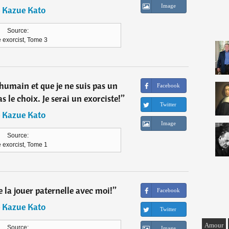
Image
―
Kazue Kato
Source:
 exorcist, Tome 3
 humain et que je ne suis pas un
Facebook
s le choix. Je serai un exorciste!
”
Twitter
―
Kazue Kato
Image
Source:
 exorcist, Tome 1
e la jouer paternelle avec moi!
”
Facebook
―
Kazue Kato
Twitter
Amour
Source:
Image