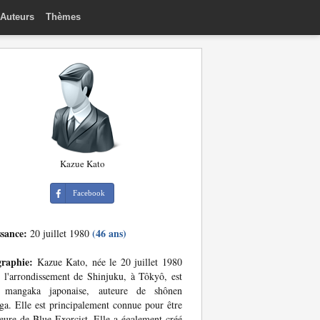
Auteurs
Thèmes
Kazue Kato
Facebook
ssance:
(46 ans)
20 juillet 1980
graphie:
Kazue Kato, née le 20 juillet 1980
 l'arrondissement de Shinjuku, à Tôkyô, est
 mangaka japonaise, auteure de shônen
a. Elle est principalement connue pour être
teure de Blue Exorcist. Elle a également créé