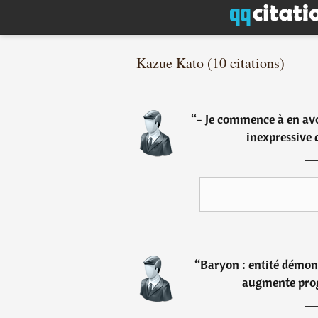
Kazue Kato (10 citations)
“
- Je commence à en avoi
inexpressive 
“
Baryon : entité démoni
augmente prog