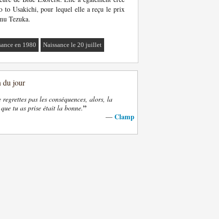
 to Usakichi, pour lequel elle a reçu le prix
mu Tezuka.
sance en 1980
Naissance le 20 juillet
n du jour
e regrettes pas les conséquences, alors, la
”
 que tu as prise était la bonne.
Clamp
—