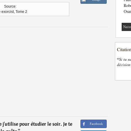
Robo
Source:
Osa
 exorcist, Tome 2
Nais
Citatio
“
Si tu n
décision
 j'utilise pour étudier le soir. Je te
Facebook