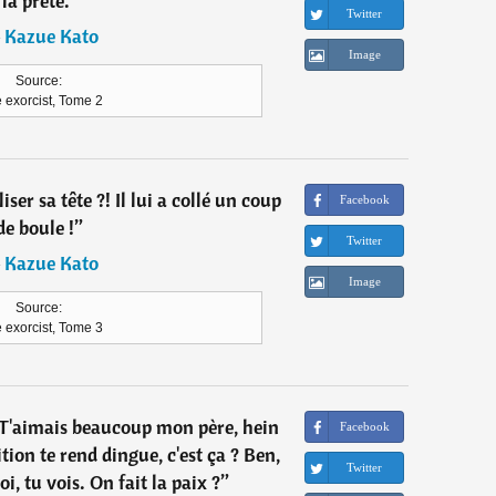
la prête.
”
Twitter
―
Kazue Kato
Image
Source:
 exorcist, Tome 2
liser sa tête ?! Il lui a collé un coup
Facebook
de boule !
”
Twitter
―
Kazue Kato
Image
Source:
 exorcist, Tome 3
. T'aimais beaucoup mon père, hein
Facebook
tion te rend dingue, c'est ça ? Ben,
Twitter
oi, tu vois. On fait la paix ?
”