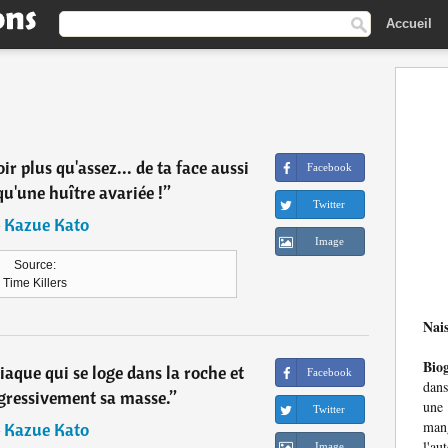
Accueil
r plus qu'assez... de ta face aussi
Facebook
qu'une huître avariée !
”
Twitter
―
Kazue Kato
Image
Source:
Time Killers
Nai
Bio
aque qui se loge dans la roche et
Facebook
dans
ressivement sa masse.
”
une
Twitter
mang
―
Kazue Kato
l'au
Image