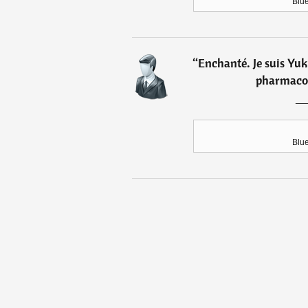
Blue
“
Enchanté. Je suis Yu
pharmacol
Blue