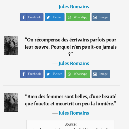
―
Jules Romains
Facebook
Twitter
WhatsApp
Image
“
On récompense des écrivains parfois pour
leur œuvre. Pourquoi n'en punit-on jamais
?
”
―
Jules Romains
Facebook
Twitter
WhatsApp
Image
“
Bien des femmes sont belles, d'une beauté
que fouette et meurtrit un peu la lumière.
”
―
Jules Romains
Source: