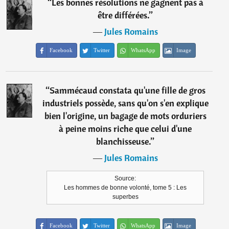
“
Les bonnes résolutions ne gagnent pas à
être différées.
”
―
Jules Romains
Facebook
Twitter
WhatsApp
Image
“
Sammécaud constata qu'une fille de gros
industriels possède, sans qu'on s'en explique
bien l'origine, un bagage de mots orduriers
à peine moins riche que celui d'une
blanchisseuse.
”
―
Jules Romains
Source:
Les hommes de bonne volonté, tome 5 : Les
superbes
Facebook
Twitter
WhatsApp
Image