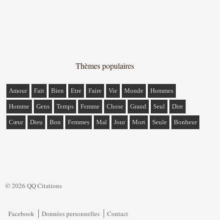
Thèmes populaires
Amour
Fait
Bien
Etre
Faire
Vie
Monde
Hommes
Homme
Gens
Temps
Femme
Chose
Grand
Seul
Dire
Cœur
Dieu
Bon
Femmes
Mal
Jour
Mort
Seule
Bonheur
© 2026 QQ Citations
Facebook
Données personnelles
Contact