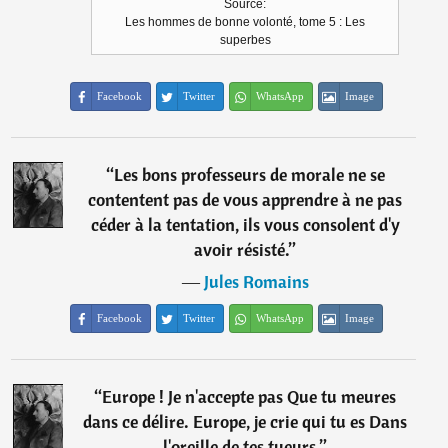
Source:
Les hommes de bonne volonté, tome 5 : Les
superbes
Facebook
Twitter
WhatsApp
Image
“
Les bons professeurs de morale ne se
contentent pas de vous apprendre à ne pas
céder à la tentation, ils vous consolent d'y
avoir résisté.
”
―
Jules Romains
Facebook
Twitter
WhatsApp
Image
“
Europe ! Je n'accepte pas Que tu meures
dans ce délire. Europe, je crie qui tu es Dans
l'oreille de tes tueurs.
”