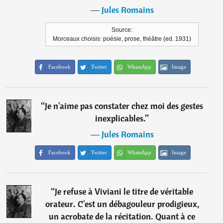
―
Jules Romains
Source:
Morceaux choisis: poésie, prose, théâtre (ed. 1931)
Facebook
Twitter
WhatsApp
Image
“
Je n'aime pas constater chez moi des gestes
inexplicables.
”
―
Jules Romains
Facebook
Twitter
WhatsApp
Image
“
Je refuse à Viviani le titre de véritable
orateur. C'est un débagouleur prodigieux,
un acrobate de la récitation. Quant à ce