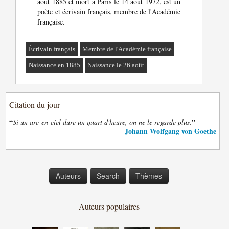
août 1885 et mort à Paris le 14 août 1972, est un
poète et écrivain français, membre de l'Académie
française.
Écrivain français
Membre de l'Académie française
Naissance en 1885
Naissance le 26 août
Citation du jour
“
”
Si un arc-en-ciel dure un quart d'heure, on ne le regarde plus.
Johann Wolfgang von Goethe
—
Auteurs
Search
Thèmes
Auteurs populaires