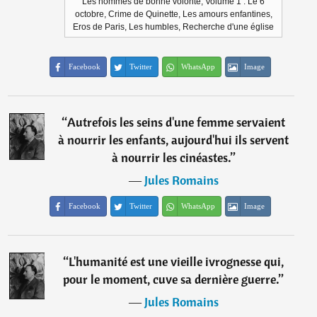
Les hommes de bonne volonté, Volume 1 : Le 6
octobre, Crime de Quinette, Les amours enfantines,
Eros de Paris, Les humbles, Recherche d'une église
Facebook
Twitter
WhatsApp
Image
“
Autrefois les seins d'une femme servaient
à nourrir les enfants, aujourd'hui ils servent
à nourrir les cinéastes.
”
―
Jules Romains
Facebook
Twitter
WhatsApp
Image
“
L'humanité est une vieille ivrognesse qui,
pour le moment, cuve sa dernière guerre.
”
―
Jules Romains