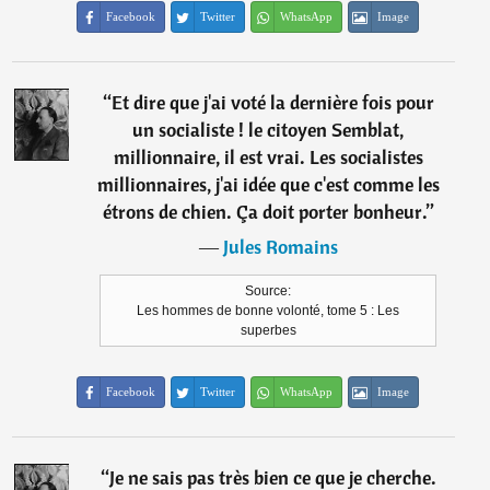
Facebook
Twitter
WhatsApp
Image
“
Et dire que j'ai voté la dernière fois pour
un socialiste ! le citoyen Semblat,
millionnaire, il est vrai. Les socialistes
millionnaires, j'ai idée que c'est comme les
étrons de chien. Ça doit porter bonheur.
”
―
Jules Romains
Source:
Les hommes de bonne volonté, tome 5 : Les
superbes
Facebook
Twitter
WhatsApp
Image
“
Je ne sais pas très bien ce que je cherche.