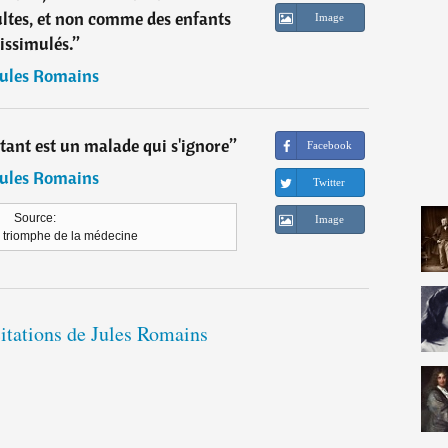
ltes, et non comme des enfants
Image
issimulés.
”
Jules Romains
ant est un malade qui s'ignore
”
Facebook
Jules Romains
Twitter
Source:
Image
 triomphe de la médecine
citations de Jules Romains