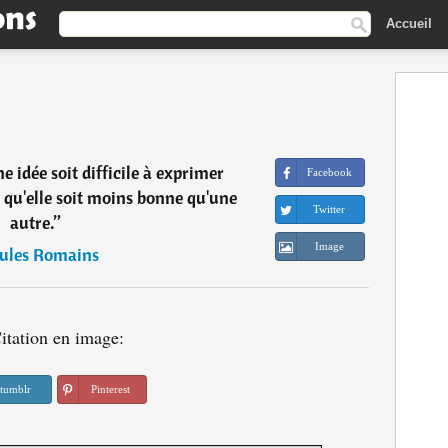
Accueil
ne idée soit difficile à exprimer
Facebook
qu'elle soit moins bonne qu'une
Twitter
autre.
”
Image
Jules Romains
itation en image:
tumblr
Pinterest