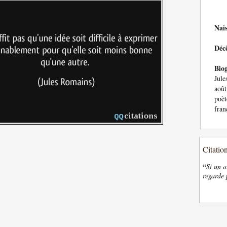
Nai
Déc
Bio
Jule
août
poèt
fran
Citatio
“
Si un a
regarde 