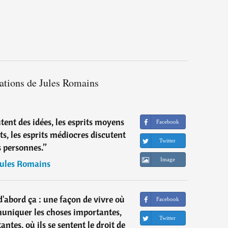
tations de Jules Romains
cutent des idées, les esprits moyens
Facebook
s, les esprits médiocres discutent
Twitter
s personnes.
”
Image
Jules Romains
d'abord ça : une façon de vivre où
Facebook
muniquer les choses importantes,
Twitter
ntes, où ils se sentent le droit de