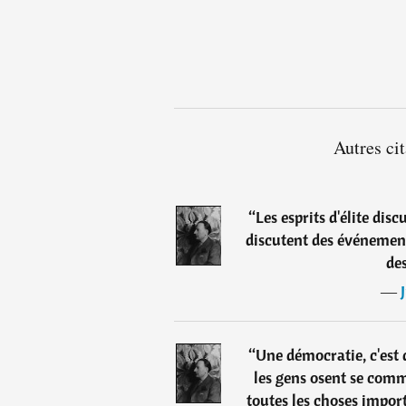
Autres ci
“
Les esprits d'élite dis
discutent des événement
de
―
“
Une démocratie, c'est 
les gens osent se com
toutes les choses importa