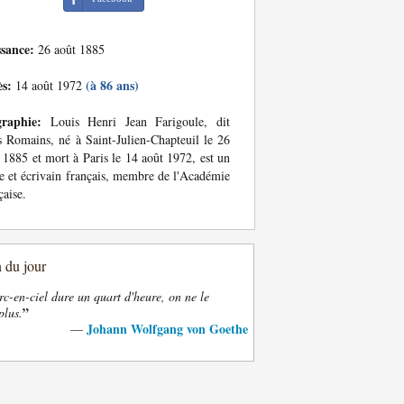
ssance:
26 août 1885
ès:
(à 86 ans)
14 août 1972
graphie:
Louis Henri Jean Farigoule, dit
s Romains, né à Saint-Julien-Chapteuil le 26
 1885 et mort à Paris le 14 août 1972, est un
e et écrivain français, membre de l'Académie
çaise.
n du jour
rc-en-ciel dure un quart d'heure, on ne le
”
plus.
Johann Wolfgang von Goethe
—