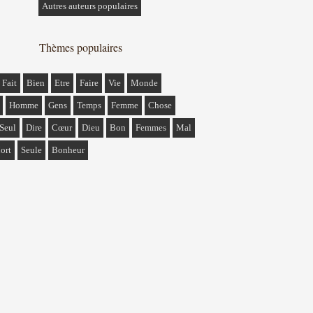
Autres auteurs populaires
Thèmes populaires
Fait
Bien
Etre
Faire
Vie
Monde
Homme
Gens
Temps
Femme
Chose
Seul
Dire
Cœur
Dieu
Bon
Femmes
Mal
ort
Seule
Bonheur