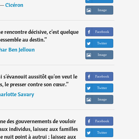
―
Cicéron
Image
e rencontre décisive, c'est quelque
Facebook
ressemble au destin.
”
Twitter
har Ben Jelloun
Image
 s'évanouit aussitôt qu'on veut le
Facebook
ts, le presser contre son cœur.
”
Twitter
arlotte Savary
Image
ne des gouvernements de vouloir
Facebook
aux individus, laissez aux familles
Twitter
ne nuit point à autrui ; laissez aux