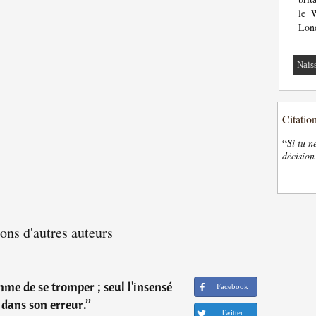
le 
Lond
Nais
Citatio
“
Si tu n
décision
ions d'autres auteurs
mme de se tromper ; seul l'insensé
Facebook
 dans son erreur.
”
Twitter