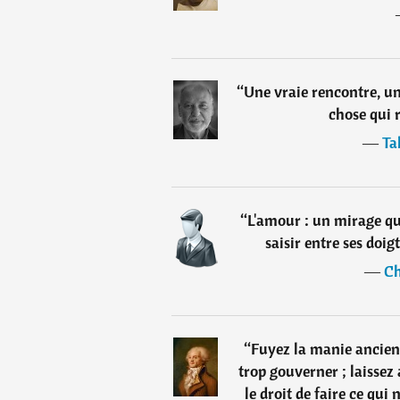
“
Une vraie rencontre, un
chose qui 
―
Ta
“
L'amour : un mirage qui
saisir entre ses doig
―
Ch
“
Fuyez la manie ancien
trop gouverner ; laissez 
le droit de faire ce qui 