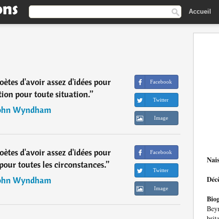
Accueil
poètes d'avoir assez d'idées pour
Facebook
tion pour toute situation.
”
Twitter
ohn Wyndham
Image
poètes d'avoir assez d'idées pour
Facebook
Nai
pour toutes les circonstances.
”
Twitter
Déc
ohn Wyndham
Image
Bio
Beyn
brit