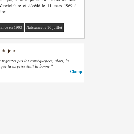
Warwickshire et décédé le 11 mars 1969 à
res.
sance en 1903
Naissance le 10 juillet
n du jour
e regrettes pas les conséquences, alors, la
”
 que tu as prise était la bonne.
Clamp
—