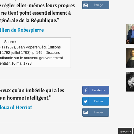
régler elles-mêmes leurs propres
Image
i ne tient point essentiellement à
générale de la République.
”
lien de Robespierre
Source:
is (1957), Jean Poperen, éd. Éditions
t 1792-juillet 1793), p. 149 - Discours
ationale sur le nouveau gouvernement
entatif, 10 mai 1793
ereux qu'un imbécile qui a les
Facebook
'un homme intelligent.
”
Twitter
douard Herriot
Image
Amour