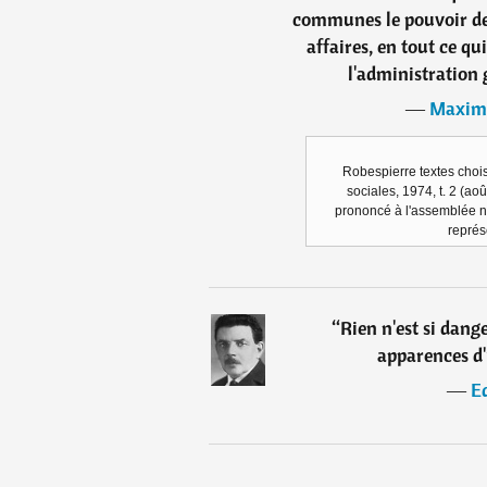
communes le pouvoir de 
affaires, en tout ce qu
l'administration 
―
Maximi
Robespierre textes chois
sociales, 1974, t. 2 (aoû
prononcé à l'assemblée n
représ
“
Rien n'est si dang
apparences d
―
E