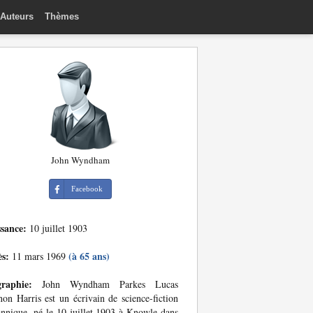
Auteurs
Thèmes
John Wyndham
Facebook
ssance:
10 juillet 1903
ès:
(à 65 ans)
11 mars 1969
graphie:
John Wyndham Parkes Lucas
on Harris est un écrivain de science-fiction
annique, né le 10 juillet 1903 à Knowle dans