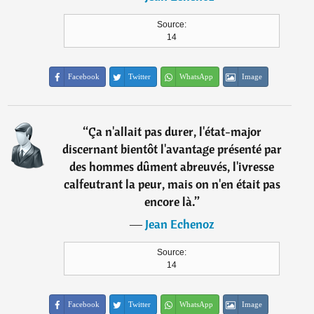
Source:
14
Facebook
Twitter
WhatsApp
Image
“
Ça n'allait pas durer, l'état-major
discernant bientôt l'avantage présenté par
des hommes dûment abreuvés, l'ivresse
calfeutrant la peur, mais on n'en était pas
encore là.
”
―
Jean Echenoz
Source:
14
Facebook
Twitter
WhatsApp
Image