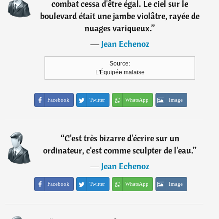
combat cessa d'être égal. Le ciel sur le
boulevard était une jambe violâtre, rayée de
nuages variqueux.
”
―
Jean Echenoz
Source:
L'Équipée malaise
Facebook
Twitter
WhatsApp
Image
“
C'est très bizarre d'écrire sur un
ordinateur, c'est comme sculpter de l'eau.
”
―
Jean Echenoz
Facebook
Twitter
WhatsApp
Image