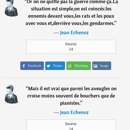
“
Or on ne quitte pas la guerre comme ça.La
situation est simple,on est coincés:les
ennemis devant vous,les rats et les poux
avec vous et,derrière vous,les gendarmes.
”
―
Jean Echenoz
Source:
14
Facebook
Twitter
WhatsApp
Image
“
Mais il est vrai que parmi les aveugles on
croise moins souvent de bouchers que de
pianistes.
”
―
Jean Echenoz
Source:
14