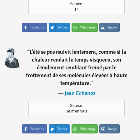
Source:
14
Facebook
Twitter
WhatsApp
Image
“
L'été se poursuivit lentement, comme si la
chaleur rendait le temps visqueux, son
écoulement semblant freiné par le
frottement de ses molécules élevées à haute
température.
”
―
Jean Echenoz
Source:
Je m'en vais
Facebook
Twitter
WhatsApp
Image