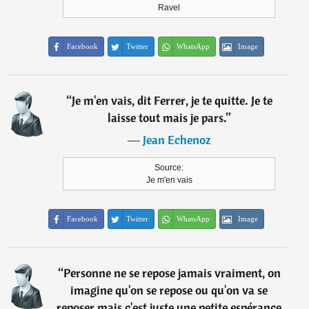
Ravel
Facebook
Twitter
WhatsApp
Image
“
Je m'en vais, dit Ferrer, je te quitte. Je te
laisse tout mais je pars.
”
―
Jean Echenoz
Source:
Je m'en vais
Facebook
Twitter
WhatsApp
Image
“
Personne ne se repose jamais vraiment, on
imagine qu'on se repose ou qu'on va se
reposer mais c'est juste une petite espérance