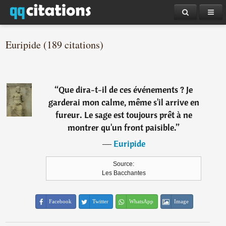
Euripide (189 citations)
“
Que dira-t-il de ces événements ? Je
garderai mon calme, même s'il arrive en
fureur. Le sage est toujours prêt à ne
montrer qu'un front paisible.
”
―
Euripide
Source:
Les Bacchantes
Facebook
Twitter
WhatsApp
Image