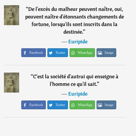
“
De l'excès du malheur peuvent naître, oui,
peuvent naître d'étonnants changements de
fortune, lorsqu'ils sont inscrits dans la
destinée.
”
―
Euripide
Facebook
Twitter
WhatsApp
Image
“
C'est la société d'autrui qui enseigne à
l'homme ce qu'il sait.
”
―
Euripide
Facebook
Twitter
WhatsApp
Image