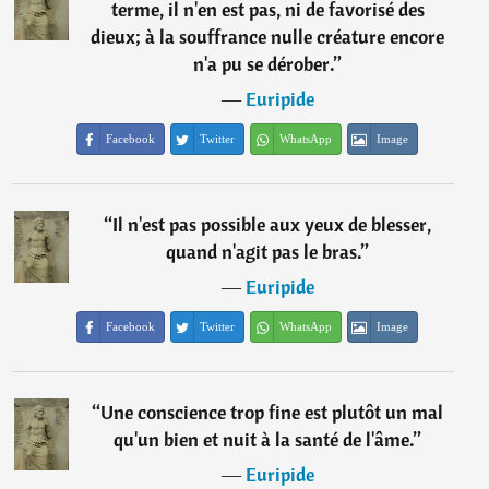
terme, il n'en est pas, ni de favorisé des
dieux; à la souffrance nulle créature encore
n'a pu se dérober.
”
―
Euripide
Facebook
Twitter
WhatsApp
Image
“
Il n'est pas possible aux yeux de blesser,
quand n'agit pas le bras.
”
―
Euripide
Facebook
Twitter
WhatsApp
Image
“
Une conscience trop fine est plutôt un mal
qu'un bien et nuit à la santé de l'âme.
”
―
Euripide