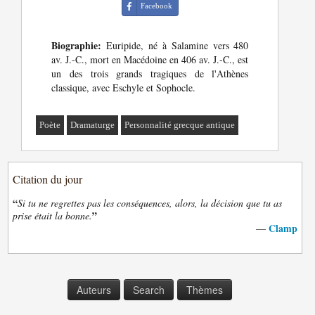
Facebook
Biographie:
Euripide, né à Salamine vers 480
av. J.-C., mort en Macédoine en 406 av. J.-C., est
un des trois grands tragiques de l'Athènes
classique, avec Eschyle et Sophocle.
Poète
Dramaturge
Personnalité grecque antique
Citation du jour
“
Si tu ne regrettes pas les conséquences, alors, la décision que tu as
”
prise était la bonne.
Clamp
—
Auteurs
Search
Thèmes