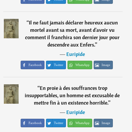
“
Il ne faut jamais déclarer heureux aucun
mortel avant sa mort, avant d'avoir vu
comment il franchira son dernier jour pour
descendre aux Enfers.
”
―
Euripide
Facebook
Twitter
WhatsApp
Image
“
En proie à des souffrances trop
insupportables, un homme est excusable de
mettre fin à un existence horrible.
”
―
Euripide
Facebook
Twitter
WhatsApp
Image