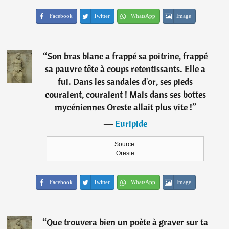
Facebook
Twitter
WhatsApp
Image
“
Son bras blanc a frappé sa poitrine, frappé
sa pauvre tête à coups retentissants. Elle a
fui. Dans les sandales d'or, ses pieds
couraient, couraient ! Mais dans ses bottes
mycéniennes Oreste allait plus vite !
”
―
Euripide
Source:
Oreste
Facebook
Twitter
WhatsApp
Image
“
Que trouvera bien un poète à graver sur ta