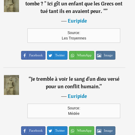
tombe ? " Ici gît un enfant que les Grecs ont
tué tant ils en avaient peur. "
”
―
Euripide
Source:
Les Troyennes
Facebook
Twitter
WhatsApp
Image
“
Je tremble à voir le sang d'un dieu versé
pour un conflit humain.
”
―
Euripide
Source:
Médée
Facebook
Twitter
WhatsApp
Image