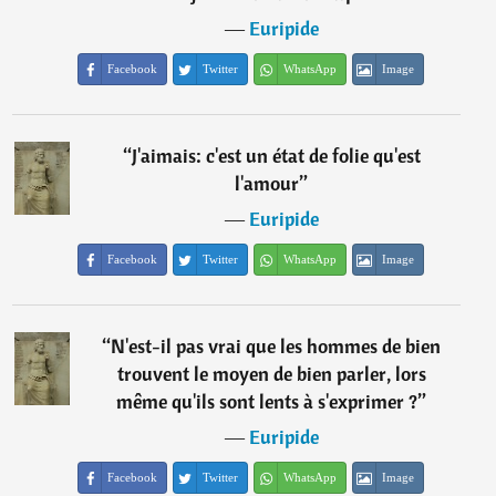
―
Euripide
Facebook
Twitter
WhatsApp
Image
“
J'aimais: c'est un état de folie qu'est
l'amour
”
―
Euripide
Facebook
Twitter
WhatsApp
Image
“
N'est-il pas vrai que les hommes de bien
trouvent le moyen de bien parler, lors
même qu'ils sont lents à s'exprimer ?
”
―
Euripide
Facebook
Twitter
WhatsApp
Image