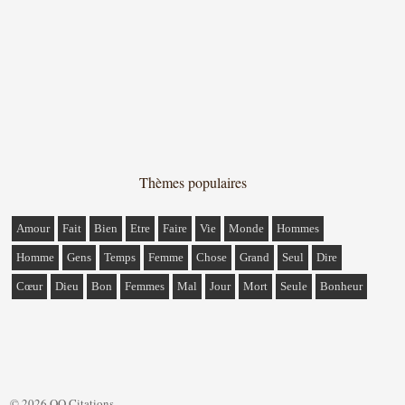
Thèmes populaires
Amour
Fait
Bien
Etre
Faire
Vie
Monde
Hommes
Homme
Gens
Temps
Femme
Chose
Grand
Seul
Dire
Cœur
Dieu
Bon
Femmes
Mal
Jour
Mort
Seule
Bonheur
© 2026 QQ Citations