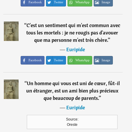
Facebook
Twitter
WhatsApp
Image
“
C'est un sentiment qui m'est commun avec
tous les mortels : je ne rougis pas d'avouer
que ma personne m'est très chère.
”
―
Euripide
Facebook
Twitter
WhatsApp
Image
“
Un homme qui vous est uni de cœur, fût-il
un étranger, est un ami bien plus précieux
que beaucoup de parents.
”
―
Euripide
Source:
Oreste