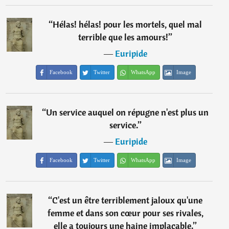
“
Hélas! hélas! pour les mortels, quel mal
terrible que les amours!
”
―
Euripide
Facebook
Twitter
WhatsApp
Image
“
Un service auquel on répugne n'est plus un
service.
”
―
Euripide
Facebook
Twitter
WhatsApp
Image
“
C'est un être terriblement jaloux qu'une
femme et dans son cœur pour ses rivales,
elle a toujours une haine implacable.
”