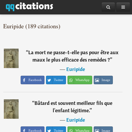
Euripide (189 citations)
“
La mort ne passe-t-elle pas pour être aux
maux le plus efficace des remèdes ?
”
―
Euripide
Facebook
Twitter
WhatsApp
Image
“
Bâtard est souvent meilleur fils que
l'enfant légitime.
”
―
Euripide
Facebook
Twitter
WhatsApp
Image