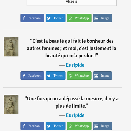
Alceste
Facebook
Twitter
WhatsApp
Image
“
C'est la beauté qui fait le bonheur des
autres femmes ; et moi, c'est justement la
beauté qui m'a perdue !
”
―
Euripide
Facebook
Twitter
WhatsApp
Image
“
Une fois qu'on a dépassé la mesure, il n'y a
plus de limite.
”
―
Euripide
Facebook
Twitter
WhatsApp
Image