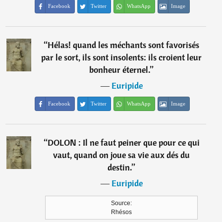
Facebook
Twitter
WhatsApp
Image
“
Hélas! quand les méchants sont favorisés
par le sort, ils sont insolents: ils croient leur
bonheur éternel.
”
―
Euripide
Facebook
Twitter
WhatsApp
Image
“
DOLON : Il ne faut peiner que pour ce qui
vaut, quand on joue sa vie aux dés du
destin.
”
―
Euripide
Source:
Rhésos