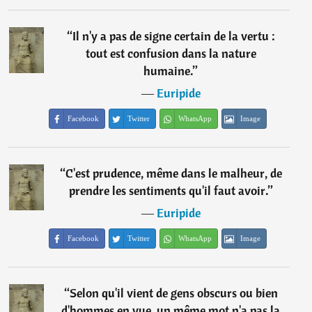
“
Il n'y a pas de signe certain de la vertu :
tout est confusion dans la nature
humaine.
”
―
Euripide
Facebook
Twitter
WhatsApp
Image
“
C'est prudence, même dans le malheur, de
prendre les sentiments qu'il faut avoir.
”
―
Euripide
Facebook
Twitter
WhatsApp
Image
“
Selon qu'il vient de gens obscurs ou bien
d'hommes en vue, un même mot n'a pas la