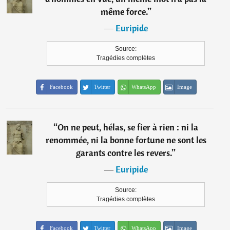
même force.
”
―
Euripide
Source:
Tragédies complètes
Facebook
Twitter
WhatsApp
Image
“
On ne peut, hélas, se fier à rien : ni la
renommée, ni la bonne fortune ne sont les
garants contre les revers.
”
―
Euripide
Source:
Tragédies complètes
Facebook
Twitter
WhatsApp
Image