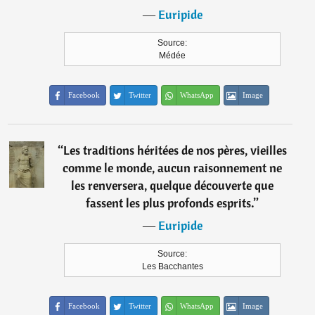
―
Euripide
Source:
Médée
Facebook
Twitter
WhatsApp
Image
“
Les traditions héritées de nos pères, vieilles
comme le monde, aucun raisonnement ne
les renversera, quelque découverte que
fassent les plus profonds esprits.
”
―
Euripide
Source:
Les Bacchantes
Facebook
Twitter
WhatsApp
Image