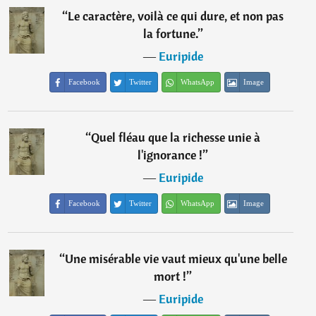
“
Le caractère, voilà ce qui dure, et non pas
la fortune.
”
―
Euripide
Facebook
Twitter
WhatsApp
Image
“
Quel fléau que la richesse unie à
l'ignorance !
”
―
Euripide
Facebook
Twitter
WhatsApp
Image
“
Une misérable vie vaut mieux qu'une belle
mort !
”
―
Euripide