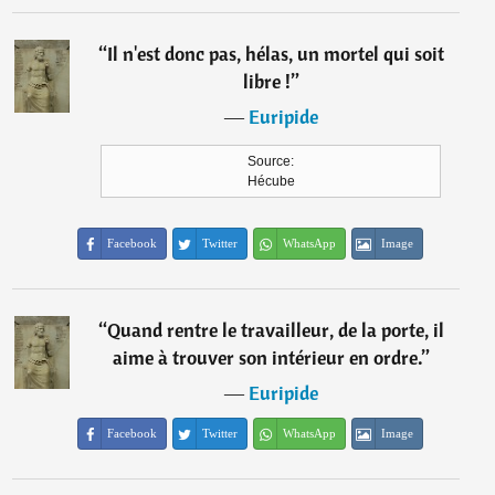
“
Il n'est donc pas, hélas, un mortel qui soit
libre !
”
―
Euripide
Source:
Hécube
Facebook
Twitter
WhatsApp
Image
“
Quand rentre le travailleur, de la porte, il
aime à trouver son intérieur en ordre.
”
―
Euripide
Facebook
Twitter
WhatsApp
Image