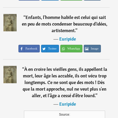
“
Enfants, l'homme habile est celui qui sait
en peu de mots condenser beaucoup d'idées,
artistement.
”
―
Euripide
Facebook
Twitter
WhatsApp
Image
“
À en croire les vieilles gens, ils appellent la
mort, leur âge les accable, ils ont vécu trop
longtemps. Ce ne sont que des mots ! Dès
que la mort approche, nul ne veut plus s'en
aller, et l'âge a cessé d'être lourd.
”
―
Euripide
Source: