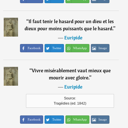
“
Il faut tenir le hasard pour un dieu et les
dieux pour moins puissants que le hasard.
”
―
Euripide
Facebook
Twitter
WhatsApp
Image
“
Vivre misérablement vaut mieux que
mourir avec gloire.
”
―
Euripide
Source:
Tragédies (ed. 1842)
Facebook
Twitter
WhatsApp
Image