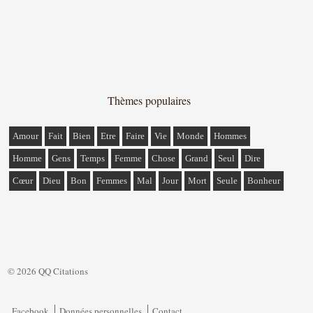
Thèmes populaires
Amour
Fait
Bien
Etre
Faire
Vie
Monde
Hommes
Homme
Gens
Temps
Femme
Chose
Grand
Seul
Dire
Cœur
Dieu
Bon
Femmes
Mal
Jour
Mort
Seule
Bonheur
© 2026 QQ Citations
Facebook
Données personnelles
Contact