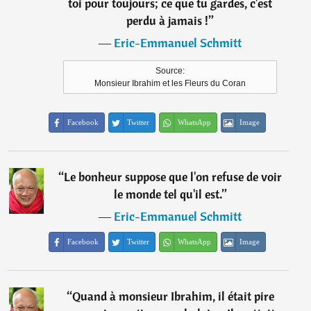
toi pour toujours; ce que tu gardes, c'est
perdu à jamais !
”
―
Eric-Emmanuel Schmitt
Source:
Monsieur Ibrahim et les Fleurs du Coran
Facebook
Twitter
WhatsApp
Image
“
Le bonheur suppose que l'on refuse de voir
le monde tel qu'il est.
”
―
Eric-Emmanuel Schmitt
Facebook
Twitter
WhatsApp
Image
“
Quand à monsieur Ibrahim, il était pire