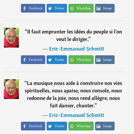
Facebook
Twitter
WhatsApp
Image
“
Il faut emprunter les idées du peuple si l'on
veut le diriger.
”
―
Eric-Emmanuel Schmitt
Facebook
Twitter
WhatsApp
Image
“
La musique nous aide à construire nos vies
spirituelles, nous apaise, nous console, nous
redonne de la joie, nous rend allègre, nous
fait danser, chanter.
”
―
Eric-Emmanuel Schmitt
Facebook
Twitter
WhatsApp
Image