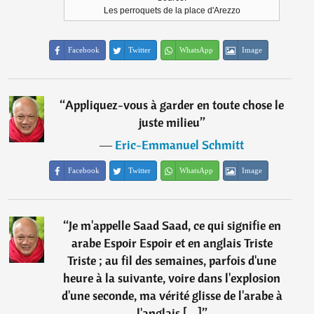
Les perroquets de la place d'Arezzo
Facebook
Twitter
WhatsApp
Image
“
Appliquez-vous à garder en toute chose le
juste milieu
”
―
Eric-Emmanuel Schmitt
Facebook
Twitter
WhatsApp
Image
“
Je m'appelle Saad Saad, ce qui signifie en
arabe Espoir Espoir et en anglais Triste
Triste ; au fil des semaines, parfois d'une
heure à la suivante, voire dans l'explosion
d'une seconde, ma vérité glisse de l'arabe à
l'anglais [...]
”