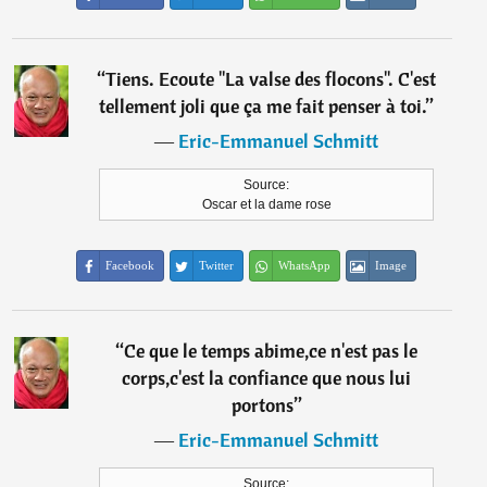
“
Tiens. Ecoute "La valse des flocons". C'est
tellement joli que ça me fait penser à toi.
”
―
Eric-Emmanuel Schmitt
Source:
Oscar et la dame rose
Facebook
Twitter
WhatsApp
Image
“
Ce que le temps abime,ce n'est pas le
corps,c'est la confiance que nous lui
portons
”
―
Eric-Emmanuel Schmitt
Source: