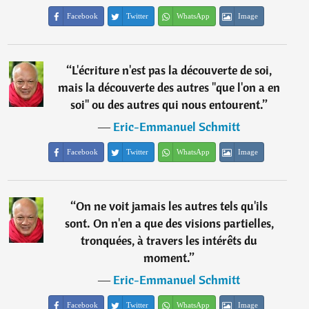
Facebook
Twitter
WhatsApp
Image
“
L'écriture n'est pas la découverte de soi,
mais la découverte des autres "que l'on a en
soi" ou des autres qui nous entourent.
”
―
Eric-Emmanuel Schmitt
Facebook
Twitter
WhatsApp
Image
“
On ne voit jamais les autres tels qu'ils
sont. On n'en a que des visions partielles,
tronquées, à travers les intérêts du
moment.
”
―
Eric-Emmanuel Schmitt
Facebook
Twitter
WhatsApp
Image