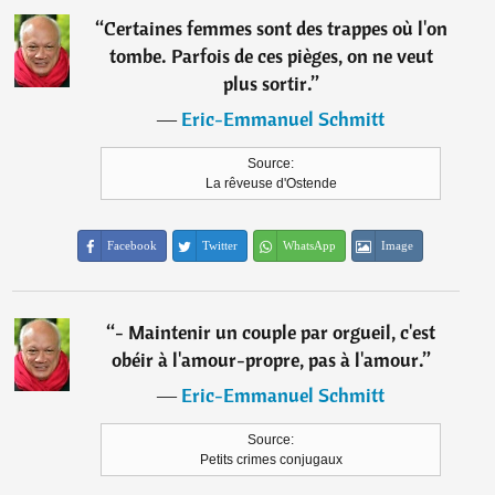
“
Certaines femmes sont des trappes où l'on
tombe. Parfois de ces pièges, on ne veut
plus sortir.
”
―
Eric-Emmanuel Schmitt
Source:
La rêveuse d'Ostende
Facebook
Twitter
WhatsApp
Image
“
- Maintenir un couple par orgueil, c'est
obéir à l'amour-propre, pas à l'amour.
”
―
Eric-Emmanuel Schmitt
Source:
Petits crimes conjugaux