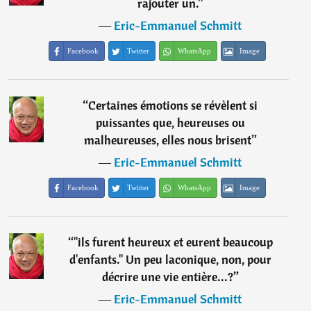
rajouter un.
”
―
Eric-Emmanuel Schmitt
Facebook
Twitter
WhatsApp
Image
“
Certaines émotions se révèlent si
puissantes que, heureuses ou
malheureuses, elles nous brisent
”
―
Eric-Emmanuel Schmitt
Facebook
Twitter
WhatsApp
Image
“
"ils furent heureux et eurent beaucoup
d'enfants." Un peu laconique, non, pour
décrire une vie entière...?
”
―
Eric-Emmanuel Schmitt