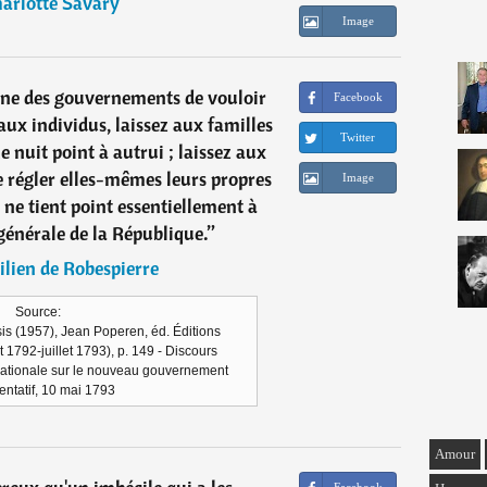
arlotte Savary
Image
ne des gouvernements de vouloir
Facebook
aux individus, laissez aux familles
Twitter
ne nuit point à autrui ; laissez aux
régler elles-mêmes leurs propres
Image
i ne tient point essentiellement à
générale de la République.
”
lien de Robespierre
Source:
is (1957), Jean Poperen, éd. Éditions
t 1792-juillet 1793), p. 149 - Discours
ationale sur le nouveau gouvernement
entatif, 10 mai 1793
Amour