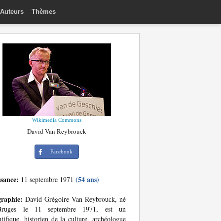
Auteurs
Thèmes
Wikimedia Commons
David Van Reybrouck
Facebook
ssance:
(54 ans)
11 septembre 1971
graphie:
David Grégoire Van Reybrouck, né
ruges le 11 septembre 1971, est un
ntifique, historien de la culture, archéologue