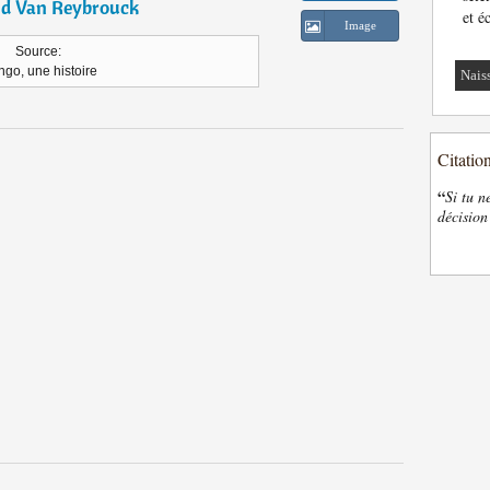
d Van Reybrouck
et é
Image
Source:
go, une histoire
Nais
Citatio
“
Si tu n
décision