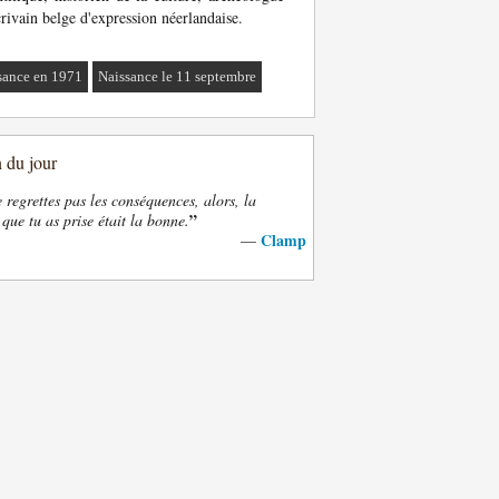
crivain belge d'expression néerlandaise.
sance en 1971
Naissance le 11 septembre
n du jour
e regrettes pas les conséquences, alors, la
”
 que tu as prise était la bonne.
Clamp
—