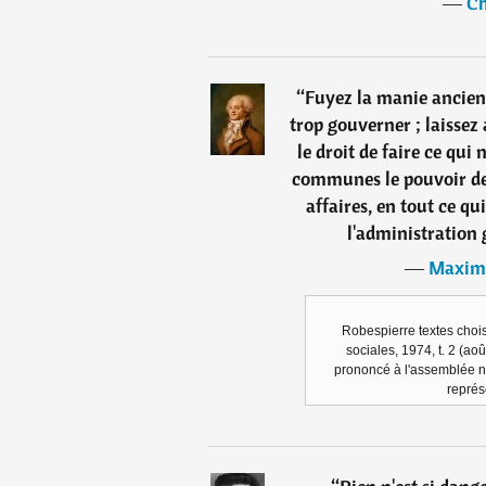
―
Ch
“
Fuyez la manie ancien
trop gouverner ; laissez 
le droit de faire ce qui 
communes le pouvoir de 
affaires, en tout ce qu
l'administration 
―
Maximi
Robespierre textes chois
sociales, 1974, t. 2 (aoû
prononcé à l'assemblée n
représ