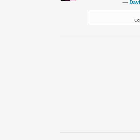
―
Davi
Con