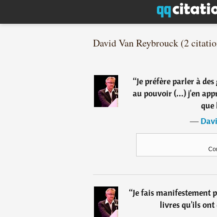
David Van Reybrouck (2 citatio
“
Je préfère parler à de
au pouvoir (...) j'en ap
que 
―
Davi
Con
“
Je fais manifestement pa
livres qu'ils on