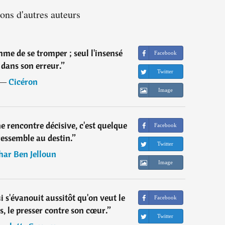
ions d'autres auteurs
mme de se tromper ; seul l'insensé
Facebook
 dans son erreur.
”
Twitter
―
Cicéron
Image
e rencontre décisive, c'est quelque
Facebook
ressemble au destin.
”
Twitter
har Ben Jelloun
Image
 s'évanouit aussitôt qu'on veut le
Facebook
ts, le presser contre son cœur.
”
Twitter