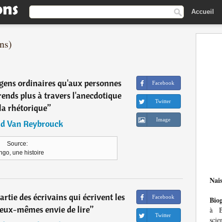
Accueil
ns)
s gens ordinaires qu'aux personnes
Facebook
prends plus à travers l'anecdotique
Twitter
la rhétorique
”
Image
d Van Reybrouck
Source:
go, une histoire
Nai
rtie des écrivains qui écrivent les
Facebook
Bio
t eux-mêmes envie de lire
”
à B
Twitter
scie