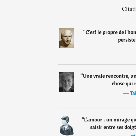
Citat
“
C'est le propre de l'ho
persiste
“
Une vraie rencontre, un
chose qui 
―
Ta
“
L'amour : un mirage qui
saisir entre ses doig