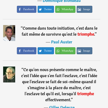
―
Dominique Blondeau
Facebook
Twitter
WhatsApp
Image
“
Comme dans toute initiation, c'est dans le
fait même de survivre qu'est le
triomphe
.
”
―
Paul Auster
Facebook
Twitter
WhatsApp
Image
“
Ce qu'on nous présente comme le maître,
c'est l'idée que s'en fait l'esclave, c'est l'idée
que l'esclave se fait de soi-même quand il
s'imagine à la place du maître, c'est
l'esclave tel qu'il est, lorsqu'il
triomphe
effectivement.
”
―
Gilles Deleuze