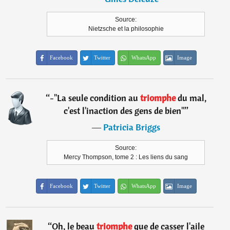
Source:
Nietzsche et la philosophie
Facebook
Twitter
WhatsApp
Image
“
-"La seule condition au
triomphe
du mal,
c'est l'inaction des gens de bien"
”
―
Patricia Briggs
Source:
Mercy Thompson, tome 2 : Les liens du sang
Facebook
Twitter
WhatsApp
Image
“
Oh, le beau
triomphe
que de casser l'aile