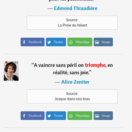
―
Edmond Thiaudière
Source:
La Proie du Néant
Facebook
Twitter
WhatsApp
Image
“
A vaincre sans péril on
triomphe
, en
réalité, sans joie.
”
―
Alice Zeniter
Source:
Jusque dans nos bras
Facebook
Twitter
WhatsApp
Image