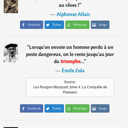
au rêves !
”
―
Alphonse Allais
Facebook
Twitter
WhatsApp
Image
“
Lorsqu'on envoie un homme perdu à un
poste dangereux, on le renie jusqu'au jour
du
triomphe
...
”
―
Émile Zola
Source:
Les Rougon-Macquart, tome 4: La Conquête de
Plassans
Facebook
Twitter
WhatsApp
Image