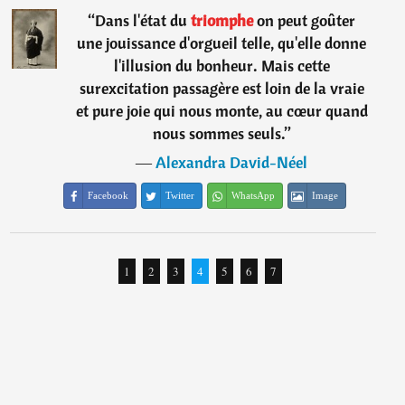
“
Dans l'état du
triomphe
on peut goûter
une jouissance d'orgueil telle, qu'elle donne
l'illusion du bonheur. Mais cette
surexcitation passagère est loin de la vraie
et pure joie qui nous monte, au cœur quand
nous sommes seuls.
”
―
Alexandra David-Néel
Facebook
Twitter
WhatsApp
Image
1
2
3
4
5
6
7