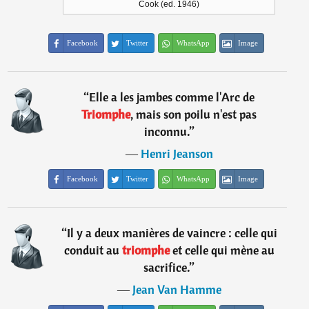
Cook (ed. 1946)
Facebook
Twitter
WhatsApp
Image
“
Elle a les jambes comme l'Arc de
Triomphe
, mais son poilu n'est pas
inconnu.
”
―
Henri Jeanson
Facebook
Twitter
WhatsApp
Image
“
Il y a deux manières de vaincre : celle qui
conduit au
triomphe
et celle qui mène au
sacrifice.
”
―
Jean Van Hamme