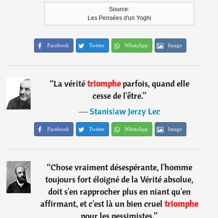
Source:
Les Pensées d'un Yoghi
Facebook
Twitter
WhatsApp
Image
“
La vérité
triomphe
parfois, quand elle
cesse de l'être.
”
―
Stanisław Jerzy Lec
Facebook
Twitter
WhatsApp
Image
“
Chose vraiment désespérante, l'homme
toujours fort éloigné de la Vérité absolue,
doit s'en rapprocher plus en niant qu'en
affirmant, et c'est là un bien cruel
triomphe
pour les pessimistes.
”