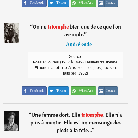
Facebook
Twitter
WhatsApp
Image
“
On ne
triomphe
bien que de ce que l'on
assimile.
”
―
André Gide
Source:
Poésie: Journal (1917 à 1949) Feuillets d'automne.
Et nune manet in te. Ainsi soit-il; ou, Les jeux sont
faits (ed. 1952)
Facebook
Twitter
WhatsApp
Image
“
Une femme dort. Elle
triomphe
. Elle n'a
plus à mentir. Elle est un mensonge des
pieds à la tête...
”