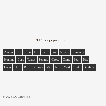
Thèmes populaires
Amour
Fait
Bien
Etre
Faire
Vie
Monde
Hommes
Homme
Gens
Temps
Femme
Chose
Grand
Seul
Dire
Cœur
Dieu
Bon
Femmes
Mal
Jour
Mort
Seule
Bonheur
© 2026 QQ Citations