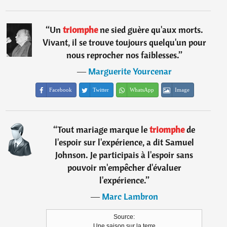
“
Un
triomphe
ne sied guère qu'aux morts.
Vivant, il se trouve toujours quelqu'un pour
nous reprocher nos faiblesses.
”
―
Marguerite Yourcenar
Facebook
Twitter
WhatsApp
Image
“
Tout mariage marque le
triomphe
de
l'espoir sur l'expérience, a dit Samuel
Johnson. Je participais à l'espoir sans
pouvoir m'empêcher d'évaluer
l'expérience.
”
―
Marc Lambron
Source:
Une saison sur la terre