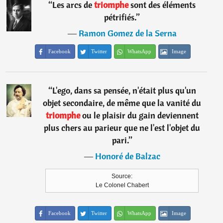
“
Les arcs de
triomphe
sont des éléments
pétrifiés.
”
―
Ramon Gomez de la Serna
Facebook
Twitter
WhatsApp
Image
“
L'ego, dans sa pensée, n'était plus qu'un
objet secondaire, de même que la vanité du
triomphe
ou le plaisir du gain deviennent
plus chers au parieur que ne l'est l'objet du
pari.
”
―
Honoré de Balzac
Source:
Le Colonel Chabert
Facebook
Twitter
WhatsApp
Image