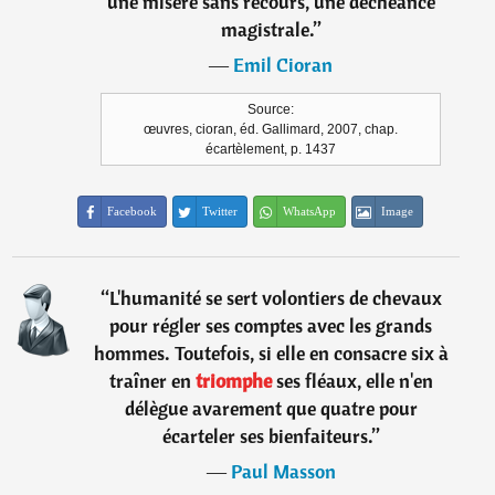
une misère sans recours, une déchéance
magistrale.
”
―
Emil Cioran
Source:
œuvres, cioran, éd. Gallimard, 2007, chap.
écartèlement, p. 1437
Facebook
Twitter
WhatsApp
Image
“
L'humanité se sert volontiers de chevaux
pour régler ses comptes avec les grands
hommes. Toutefois, si elle en consacre six à
traîner en
triomphe
ses fléaux, elle n'en
délègue avarement que quatre pour
écarteler ses bienfaiteurs.
”
―
Paul Masson