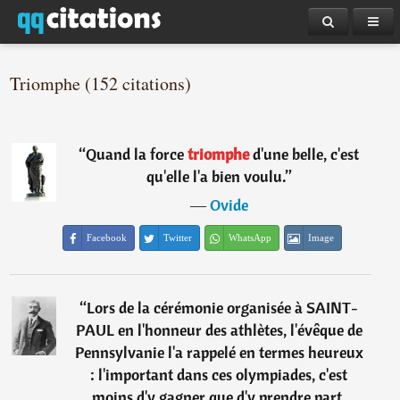
Triomphe (152 citations)
“
Quand la force
triomphe
d'une belle, c'est
qu'elle l'a bien voulu.
”
―
Ovide
Facebook
Twitter
WhatsApp
Image
“
Lors de la cérémonie organisée à SAINT-
PAUL en l'honneur des athlètes, l'évêque de
Pennsylvanie l'a rappelé en termes heureux
: l'important dans ces olympiades, c'est
moins d'y gagner que d'y prendre part.