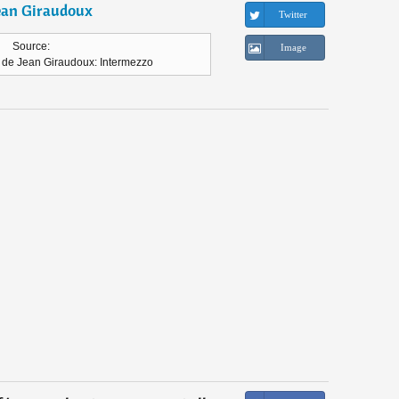
ean Giraudoux
Twitter
Source:
Image
t de Jean Giraudoux: Intermezzo