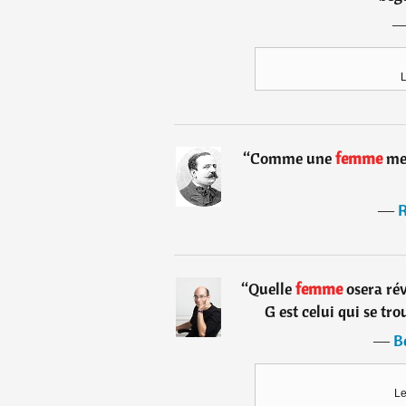
L
“
Comme une
femme
men
―
R
“
Quelle
femme
osera rév
G est celui qui se tr
―
B
Le