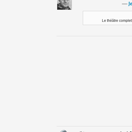
―
J
Le théâtre comple