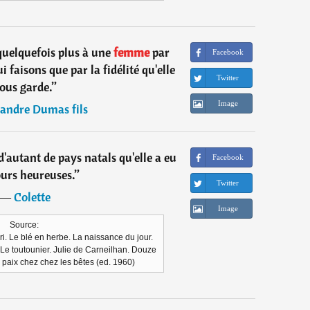
uelquefois plus à une
femme
par
Facebook
ui faisons que par la fidélité qu'elle
Twitter
ous garde.
”
Image
andre Dumas fils
'autant de pays natals qu'elle a eu
Facebook
urs heureuses.
”
Twitter
―
Colette
Image
Source:
ri. Le blé en herbe. La naissance du jour.
Le toutounier. Julie de Carneilhan. Douze
 paix chez chez les bêtes (ed. 1960)