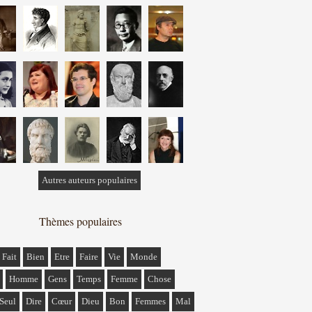
Autres auteurs populaires
Thèmes populaires
Fait
Bien
Etre
Faire
Vie
Monde
Homme
Gens
Temps
Femme
Chose
Seul
Dire
Cœur
Dieu
Bon
Femmes
Mal