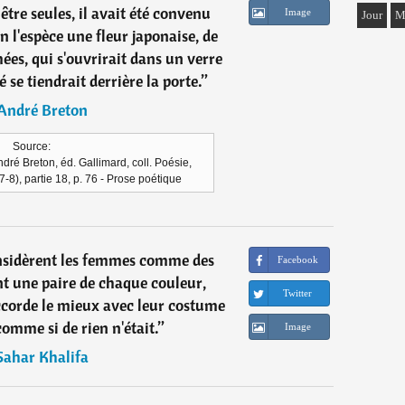
être seules, il avait été convenu
Image
Jour
M
n l'espèce une fleur japonaise, de
es, qui s'ouvrirait dans un verre
é se tiendrait derrière la porte.
”
André Breton
Source:
dré Breton, éd. Gallimard, coll. Poésie,
8), partie 18, p. 76 - Prose poétique
sidèrent les femmes comme des
Facebook
ont une paire de chaque couleur,
Twitter
accorde le mieux avec leur costume
comme si de rien n'était.
”
Image
Sahar Khalifa