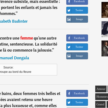
férence subsiste, mais essentielle :
Facebook
portent les enfants et jamais les
Twitter
hommes.
”
Image
sabeth Badinter
e contre une
femme
qu'une autre
Facebook
tine, sentencieuse. La solidarité
Twitter
e là ou commence la jalousie.
”
Image
anuel Dongala
Source:
roupe au bord du fleuve
Amour
 bains, deux femmes très belles et
Facebook
Hommes
ées avaient retenu une heure
Twitter
Grand
la plus luxueuse et, comme elles