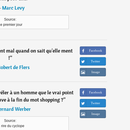
―
Marc Levy
Source:
e premier jour
t mal quand on sait qu'elle ment
Facebook
!
”
Twitter
obert de Flers
Image
éler à un homme que le vrai point
Facebook
ouve à la fin du mot shopping ?
”
Twitter
ernard Werber
Image
Source:
 rire du cyclope