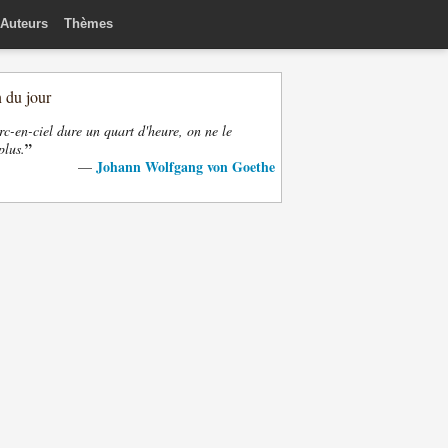
Auteurs
Thèmes
n du jour
rc-en-ciel dure un quart d'heure, on ne le
”
plus.
Johann Wolfgang von Goethe
—