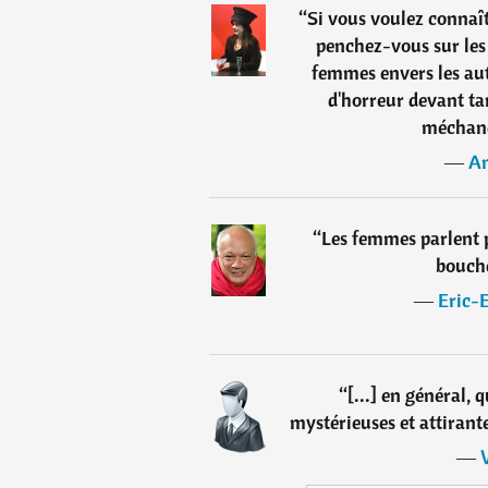
“
Si vous voulez connaît
penchez-vous sur les
femmes envers les au
d'horreur devant tan
méchanc
―
A
“
Les femmes parlent pl
bouche
―
Eric-
“
[...] en général, 
mystérieuses et attirantes
―