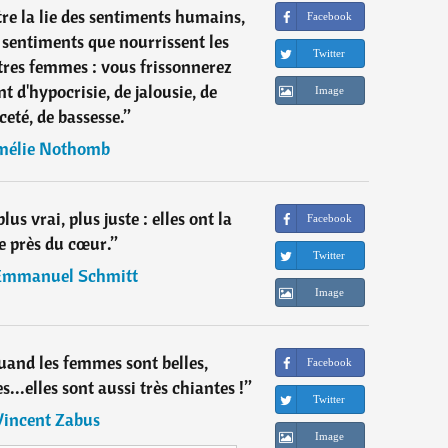
re la lie des sentiments humains,
Facebook
 sentiments que nourrissent les
Twitter
tres femmes : vous frissonnerez
t d'hypocrisie, de jalousie, de
Image
eté, de bassesse.
”
mélie Nothomb
us vrai, plus juste : elles ont la
Facebook
 près du cœur.
”
Twitter
Emmanuel Schmitt
Image
quand les femmes sont belles,
Facebook
...elles sont aussi très chiantes !
”
Twitter
Vincent Zabus
Image