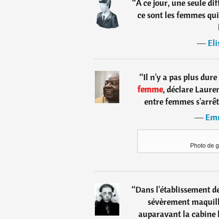
“
A ce jour, une seule dif
ce sont les femmes qui 
―
Eli
“
Il n'y a pas plus dur
femme
, déclare Lauren
entre femmes s'arrêt
―
Emm
Photo de g
“
Dans l'établissement de
sévèrement maquill
auparavant la cabine 