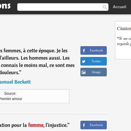
Accueil
Citatio
“
Si un a
regarde 
s femmes, à cette époque. Je les
Facebook
'ailleurs. Les hommes aussi. Les
Twitter
 connais le moins mal, ce sont mes
douleurs.
”
Image
amuel Beckett
Source:
Premier amour
iation pour la
femme
, l'injustice.
”
Facebook