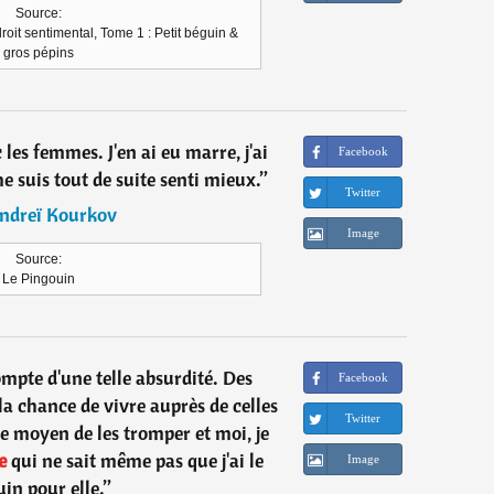
Source:
oit sentimental, Tome 1 : Petit béguin &
gros pépins
 les femmes. J'en ai eu marre, j'ai
Facebook
e suis tout de suite senti mieux.
”
Twitter
ndreï Kourkov
Image
Source:
Le Pingouin
mpte d'une telle absurdité. Des
Facebook
a chance de vivre auprès de celles
Twitter
le moyen de les tromper et moi, je
e
qui ne sait même pas que j'ai le
Image
in pour elle.
”