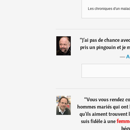
Les chroniques d'un maladr
“
J'ai pas de chance avec
pris un pingouin et je m
―
A
“
Vous vous rendez co
hommes mariés qui ont l
qu'ils aiment trouvent 
suis fidèle à une
femm
bégu