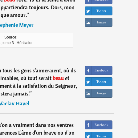
appartiendra toujours. Dors, mon
Twitter
ique amour.
”
Image
tephenie Meyer
Source:
t, tome 3 : Hésitation
ù tous les gens s'aimeraient, où ils
Facebook
aimables, où tout serait
beau
et
Twitter
ent à la satisfation du Seigneur,
istera jamais.
”
Image
Vaclav Havel
u'on a vraiment dans nos ventres
Facebook
arences L'âme d'un brave ou d'un
Twitter