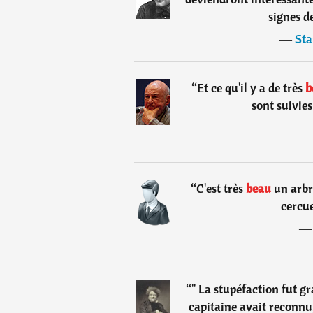
signes d
―
Sta
“
Et ce qu'il y a de très
b
sont suivies
―
“
C'est très
beau
un arbr
cercue
“
" La stupéfaction fut g
capitaine avait reconnu,