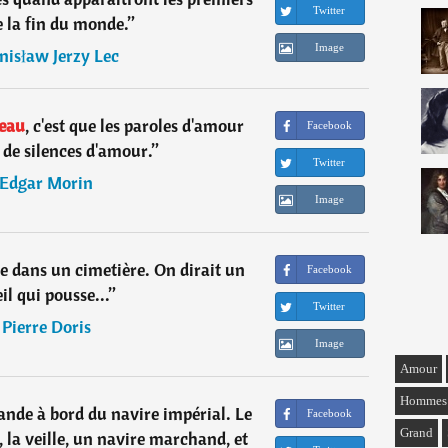
Twitter
e la fin du monde.
”
Image
nisław Jerzy Lec
eau
, c'est que les paroles d'amour
Facebook
 de silences d'amour.
”
Twitter
Edgar Morin
Image
e dans un cimetière. On dirait un
Facebook
il qui pousse...
”
Twitter
―
Pierre Doris
Image
Amour
Hommes
rande à bord du navire impérial. Le
Facebook
Grand
 la veille, un navire marchand, et