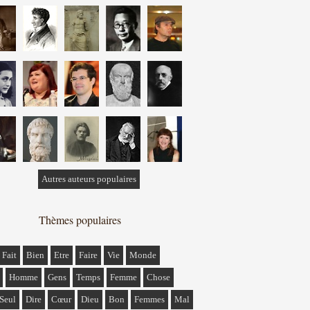
Autres auteurs populaires
Thèmes populaires
Fait
Bien
Etre
Faire
Vie
Monde
Homme
Gens
Temps
Femme
Chose
Seul
Dire
Cœur
Dieu
Bon
Femmes
Mal