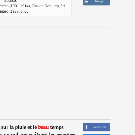
Source:
Image
écrits (1901-1914), Claude Debussy, éd.
imard, 1987, p. 66
sur la pluie et le
beau
temps
Facebook
es quand apparaîtront les premiers