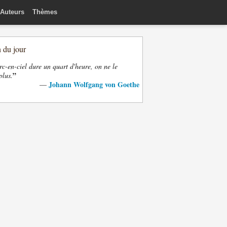
Auteurs
Thèmes
n du jour
rc-en-ciel dure un quart d'heure, on ne le
”
plus.
Johann Wolfgang von Goethe
—