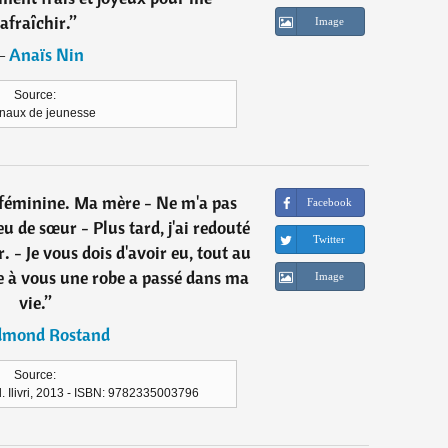
afraîchir.
”
Image
―
Anaïs Nin
Source:
naux de jeunesse
r féminine. Ma mère - Ne m'a pas
Facebook
 eu de sœur - Plus tard, j'ai redouté
Twitter
 - Je vous dois d'avoir eu, tout au
 à vous une robe a passé dans ma
Image
vie.
”
dmond Rostand
Source:
. Ilivri, 2013 - ISBN: 9782335003796