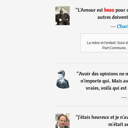
“
L'Amour est
beau
pour c
autres doivent
―
Charl
La mère et l'enfant: Suivi 
Part Commune, 
“
Avoir des opinions ne m'
n'importe qui. Mais av
vraies, voilà qui est 
―
“
J'étais heureux et je n'a
m'était a