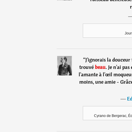
r
Jour
“
J'ignorais la douceu
trouvé
beau
. Je n'ai pas
l'amante à l'œil moqueur.
moins, une amie - Grâce
―
E
Cyrano de Bergerac, Éd