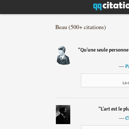
Beau (500+ citations)
“
Qu'une seule personne
―
P
La 
“
L'art est le p
―
C