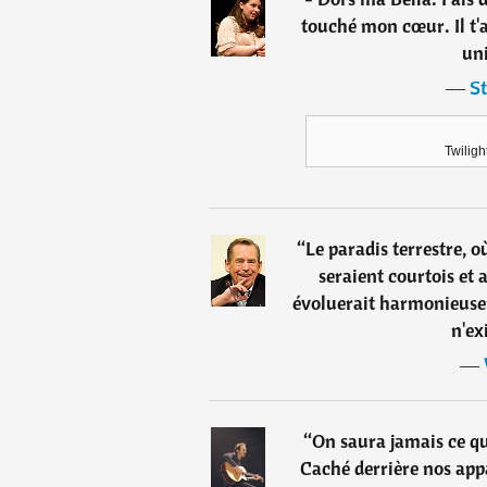
touché mon cœur. Il t'
un
―
S
Twiligh
“
Le paradis terrestre, o
seraient courtois et 
évoluerait harmonieusem
n'ex
―
“
On saura jamais ce q
Caché derrière nos app