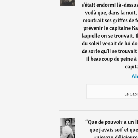
s'était endormi là-dessu
voilà que, dans la nuit, 
montrait ses griffes de f
prévenir le capitaine K
laquelle on se trouvait. I
du soleil venait de lui 
de sorte qu'il se trouvait
il beaucoup de peine à
capit
―
Al
Le Capi
“
Que de pouvoir a un l
que j'avais soif et qu
ruisseau délicieus