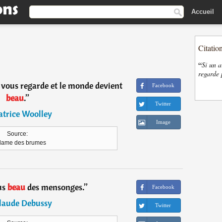
Accueil
Citatio
“
Si un a
regarde 
 vous regarde et le monde devient
Facebook
beau
.
”
Twitter
atrice Woolley
Image
Source:
dame des brumes
lus
beau
des mensonges.
”
Facebook
laude Debussy
Twitter