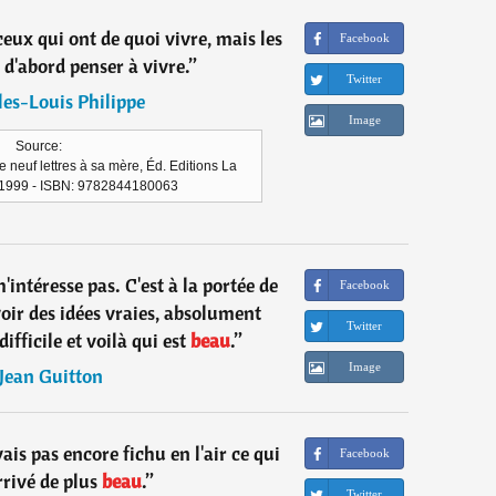
eux qui ont de quoi vivre, mais les
Facebook
 d'abord penser à vivre.
”
Twitter
es-Louis Philippe
Image
Source:
de neuf lettres à sa mère, Éd. Editions La
1999 - ISBN: 9782844180063
intéresse pas. C'est à la portée de
Facebook
oir des idées vraies, absolument
Twitter
difficile et voilà qui est
beau
.
”
Image
Jean Guitton
vais pas encore fichu en l'air ce qui
Facebook
rrivé de plus
beau
.
”
Twitter