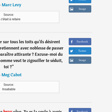
―
Marc Levy
Image
Source:
 c'était à refaire
r sur tous les toits qu'ils désirent
Facebook
e retiennent avec noblesse de passer
Twitter
 paraître attirante ? Excuse-moi du
omme veut te zigouiller te séduit,
Image
toi ?
”
―
Meg Cabot
Source:
Insatiable
de
beau
rêve. Tu es la seule à avoir
Facebook