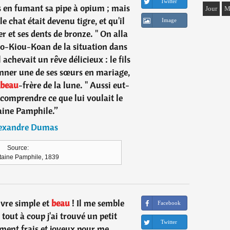
Twitter
s en fumant sa pipe à opium ; mais
Jour
M
le chat était devenu tigre, et qu'il
Image
er et ses dents de bronze. " On alla
ao-Kiou-Koan de la situation dans
l achevait un rêve délicieux : le fils
donner une de ses sœurs en mariage,
beau
-frère de la lune. " Aussi eut-
 comprendre ce que lui voulait le
aine Pamphile.
”
exandre Dumas
Source:
taine Pamphile, 1839
ivre simple et
beau
! Il me semble
Facebook
e tout à coup j'ai trouvé un petit
Twitter
ement frais et joyeux pour me