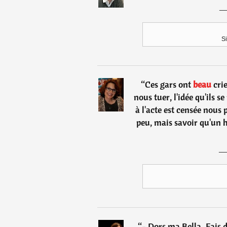
Si
“
Ces gars ont
beau
crie
nous tuer, l'idée qu'ils s
à l'acte est censée nous
peu, mais savoir qu'un h
“
- Dors ma Bella. Fais 