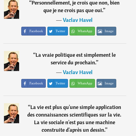
“
Personnellement, je crois que non, bien
que je ne crois pas que oui.
”
―
Vaclav Havel
Facebook
Twitter
WhatsApp
Image
“
La vraie politique est simplement le
service du prochain.
”
―
Vaclav Havel
Facebook
Twitter
WhatsApp
Image
“
La vie est plus qu'une simple application
des connaissances scientifiques sur la vie.
La vie sociale n'est pas une machine
construite d'après un dessin.
”