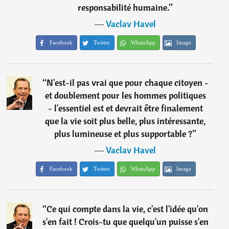
responsabilité humaine.
”
―
Vaclav Havel
Facebook
Twitter
WhatsApp
Image
“
N'est-il pas vrai que pour chaque citoyen -
et doublement pour les hommes politiques
- l'essentiel est et devrait être finalement
que la vie soit plus belle, plus intéressante,
plus lumineuse et plus supportable ?
”
―
Vaclav Havel
Facebook
Twitter
WhatsApp
Image
“
Ce qui compte dans la vie, c'est l'idée qu'on
s'en fait ! Crois-tu que quelqu'un puisse s'en