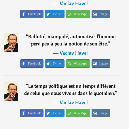
―
Vaclav Havel
Facebook
Twitter
WhatsApp
Image
“
Ballotté, manipulé, automatisé, l'homme
perd peu à peu la notion de son être.
”
―
Vaclav Havel
Facebook
Twitter
WhatsApp
Image
“
Le temps politique est un temps différent
de celui que nous vivons dans le quotidien.
”
―
Vaclav Havel
Facebook
Twitter
WhatsApp
Image