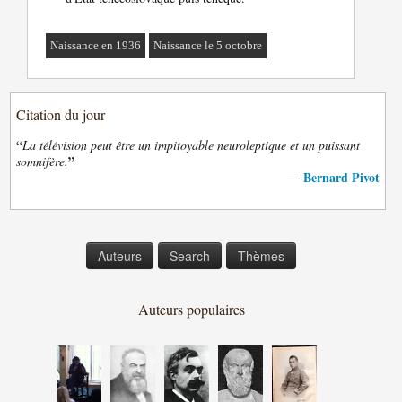
Naissance en 1936
Naissance le 5 octobre
Citation du jour
“
La télévision peut être un impitoyable neuroleptique et un puissant
”
somnifère.
Bernard Pivot
—
Auteurs
Search
Thèmes
Auteurs populaires