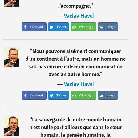
l'accompagne.
”
―
Vaclav Havel
Facebook
Twitter
WhatsApp
Image
“
Nous pouvons aisément communiquer
d'un continent à l'autre, mais un homme ne
sait pas encore entrer en communication
avec un autre homme.
”
―
Vaclav Havel
Facebook
Twitter
WhatsApp
Image
“
La sauvegarde de notre monde humain
n'est nulle part ailleurs que dans le cœur
humain, la pensée humaine, la