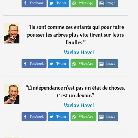
Facebook
Twitter
WhatsApp
Image
“
Ils sont comme ces enfants qui pour faire
pousser les arbres plus vite tirent sur leurs
feuilles.
”
―
Vaclav Havel
Facebook
Twitter
WhatsApp
Image
“
L'indépendance n'est pas un état de choses.
C'est un devoir.
”
―
Vaclav Havel
Facebook
Twitter
WhatsApp
Image