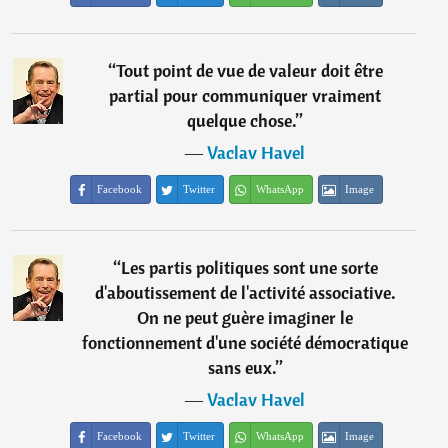
“
Tout point de vue de valeur doit être
partial pour communiquer vraiment
quelque chose.
”
―
Vaclav Havel
Facebook
Twitter
WhatsApp
Image
“
Les partis politiques sont une sorte
d'aboutissement de l'activité associative.
On ne peut guère imaginer le
fonctionnement d'une société démocratique
sans eux.
”
―
Vaclav Havel
Facebook
Twitter
WhatsApp
Image