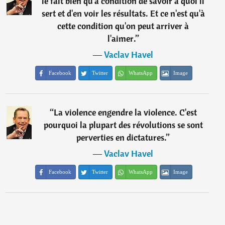
le fait bien qu'à condition de savoir à quoi il
sert et d'en voir les résultats. Et ce n'est qu'à
cette condition qu'on peut arriver à
l'aimer.
”
―
Vaclav Havel
Facebook
Twitter
WhatsApp
Image
“
La violence engendre la violence. C'est
pourquoi la plupart des révolutions se sont
perverties en dictatures.
”
―
Vaclav Havel
Facebook
Twitter
WhatsApp
Image