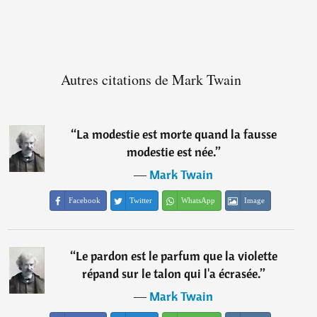
Autres citations de Mark Twain
“
La modestie est morte quand la fausse
modestie est née.
”
―
Mark Twain
Facebook
Twitter
WhatsApp
Image
“
Le pardon est le parfum que la violette
répand sur le talon qui l'a écrasée.
”
―
Mark Twain