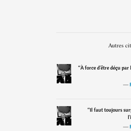
Autres ci
“
À force d'être déçu par l
―
“
Il faut toujours s
l
―