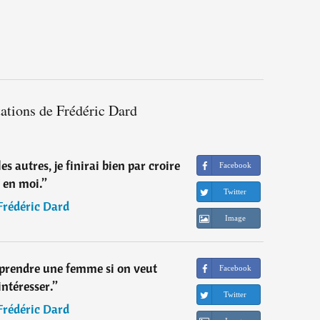
tations de Frédéric Dard
es autres, je finirai bien par croire
Facebook
en moi.
”
Twitter
Frédéric Dard
Image
urprendre une femme si on veut
Facebook
'intéresser.
”
Twitter
Frédéric Dard