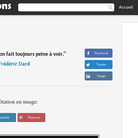
Accueil
n fait toujours peine à voir.
”
Facebook
Frédéric Dard
Twitter
Image
itation en image:
tumblr
Pinterest