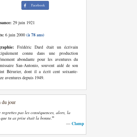
Facebook
ssance:
29 juin 1921
ès:
(à 78 ans)
6 juin 2000
graphie:
Frédéric Dard était un écrivain
ncipalement connu dans une production
rêmement abondante pour les aventures du
missaire San-Antonio, souvent aidé de son
int Bérurier, dont il a écrit cent soixante-
ze aventures depuis 1949.
n du jour
e regrettes pas les conséquences, alors, la
”
 que tu as prise était la bonne.
Clamp
—