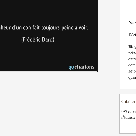
Nai
Déc
Bio
pri
ext
com
adjo
quin
Citatio
“
Si tu n
décision