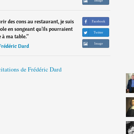
Image
ir des cons au restaurant, je suis
Facebook
sole en songeant qu'ils pourraient
Twitter
e à ma table.
”
Image
Frédéric Dard
citations de Frédéric Dard