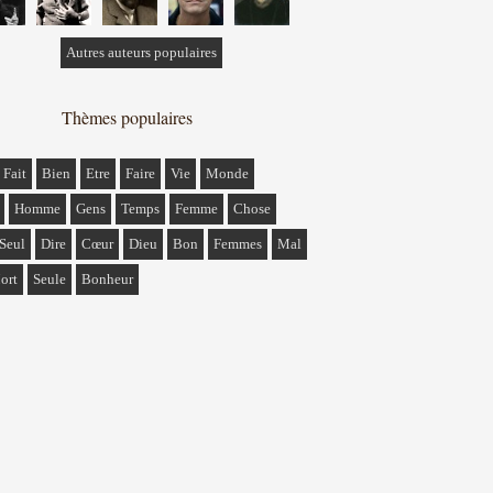
Autres auteurs populaires
Thèmes populaires
Fait
Bien
Etre
Faire
Vie
Monde
Homme
Gens
Temps
Femme
Chose
Seul
Dire
Cœur
Dieu
Bon
Femmes
Mal
ort
Seule
Bonheur