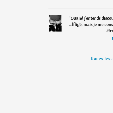
“
Quand j'entends discour
affligé, mais je me con
êtr
―
Toutes les 