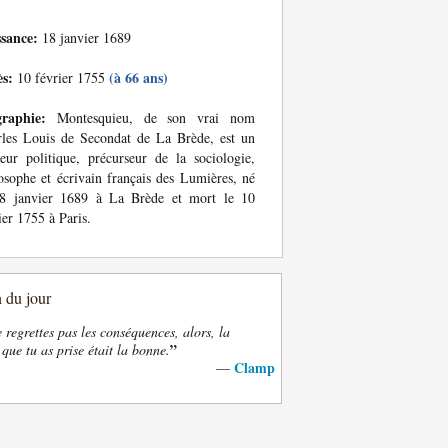
ssance:
18 janvier 1689
ès:
(à 66 ans)
10 février 1755
graphie:
Montesquieu, de son vrai nom
les Louis de Secondat de La Brède, est un
eur politique, précurseur de la sociologie,
osophe et écrivain français des Lumières, né
18 janvier 1689 à La Brède et mort le 10
ier 1755 à Paris.
n du jour
e regrettes pas les conséquences, alors, la
”
 que tu as prise était la bonne.
Clamp
—