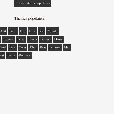
Autres auteurs populaires
Thèmes populaires
Fait
Bien
Etre
Faire
Vie
Monde
Homme
Gens
Temps
Femme
Chose
Seul
Dire
Cœur
Dieu
Bon
Femmes
Mal
ort
Seule
Bonheur