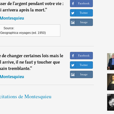
ser de l'argent pendant votre vie :
Facebook
i arrivera après la mort.
”
Twitter
Montesquieu
Image
Source:
, Geographica voyages (ed. 1950)
re de changer certaines lois mais le
Facebook
il arrive, il ne faut y toucher que
Twitter
ain tremblante.
”
Image
Montesquieu
 citations de Montesquieu