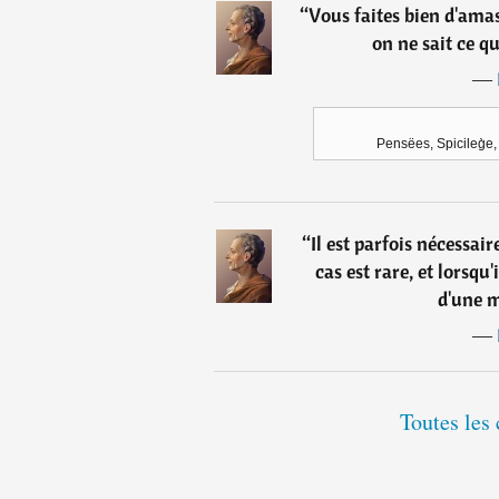
“
Vous faites bien d'amas
on ne sait ce qu
―
Pensëes, Spicileg̀e
“
Il est parfois nécessai
cas est rare, et lorsqu'
d'une m
―
Toutes les