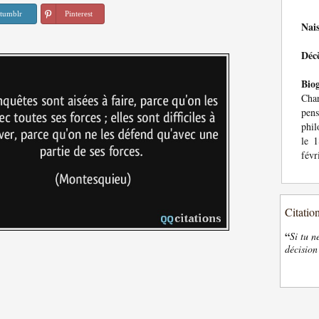
tumblr
Pinterest
Nai
Déc
Bio
Char
pens
phil
le 
févr
Citatio
“
Si tu n
décision