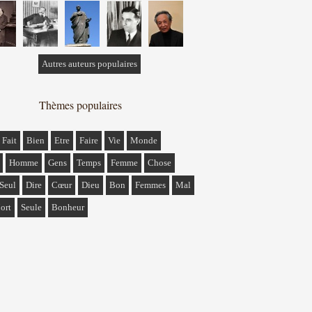
Autres auteurs populaires
Thèmes populaires
Fait
Bien
Etre
Faire
Vie
Monde
Homme
Gens
Temps
Femme
Chose
Seul
Dire
Cœur
Dieu
Bon
Femmes
Mal
ort
Seule
Bonheur