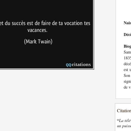
Nai
Déc
Bio
Sam
183
décé
est 
Son
sign
de v
Citatio
“
La télé
un puiss