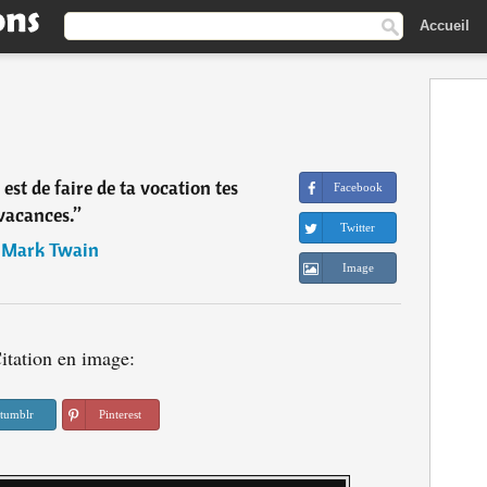
Accueil
 est de faire de ta vocation tes
Facebook
vacances.
”
Twitter
―
Mark Twain
Image
itation en image:
tumblr
Pinterest