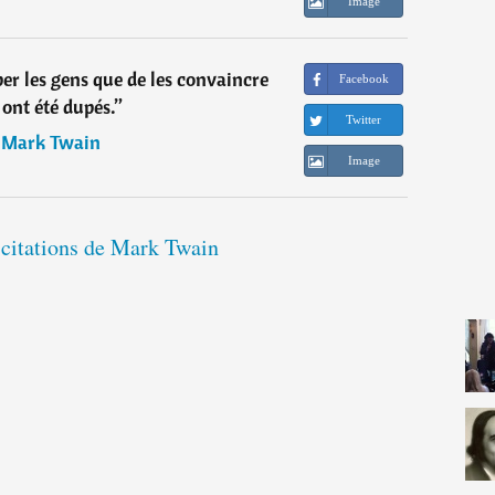
Image
uper les gens que de les convaincre
Facebook
s ont été dupés.
”
Twitter
―
Mark Twain
Image
 citations de Mark Twain