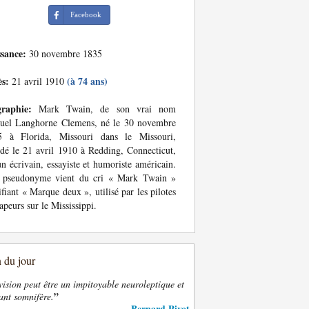
Facebook
ssance:
30 novembre 1835
ès:
(à 74 ans)
21 avril 1910
graphie:
Mark Twain, de son vrai nom
uel Langhorne Clemens, né le 30 novembre
5 à Florida, Missouri dans le Missouri,
dé le 21 avril 1910 à Redding, Connecticut,
un écrivain, essayiste et humoriste américain.
 pseudonyme vient du cri « Mark Twain »
ifiant « Marque deux », utilisé par les pilotes
apeurs sur le Mississippi.
n du jour
vision peut être un impitoyable neuroleptique et
”
ant somnifère.
Bernard Pivot
—