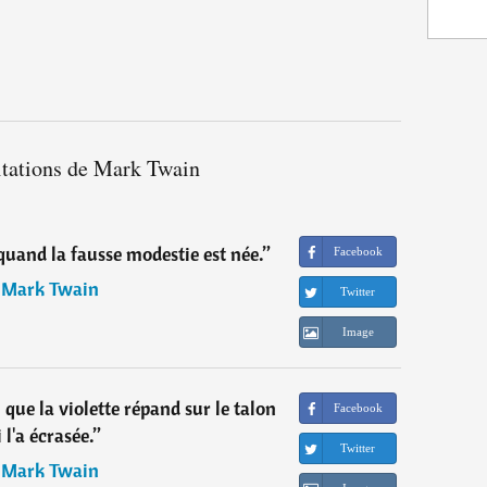
itations de Mark Twain
quand la fausse modestie est née.
”
Facebook
―
Mark Twain
Twitter
Image
que la violette répand sur le talon
Facebook
 l'a écrasée.
”
Twitter
―
Mark Twain