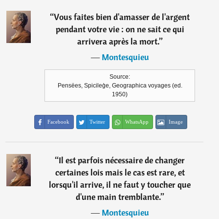
“
Vous faites bien d'amasser de l'argent
pendant votre vie : on ne sait ce qui
arrivera après la mort.
”
―
Montesquieu
Source:
Pensëes, Spicileg̀e, Geographica voyages (ed.
1950)
Facebook
Twitter
WhatsApp
Image
“
Il est parfois nécessaire de changer
certaines lois mais le cas est rare, et
lorsqu'il arrive, il ne faut y toucher que
d'une main tremblante.
”
―
Montesquieu