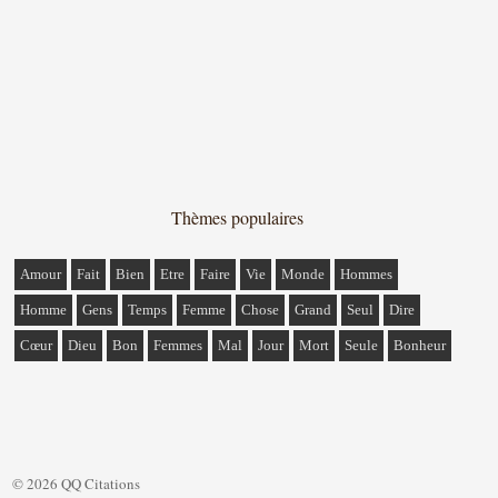
Thèmes populaires
Amour
Fait
Bien
Etre
Faire
Vie
Monde
Hommes
Homme
Gens
Temps
Femme
Chose
Grand
Seul
Dire
Cœur
Dieu
Bon
Femmes
Mal
Jour
Mort
Seule
Bonheur
© 2026 QQ Citations