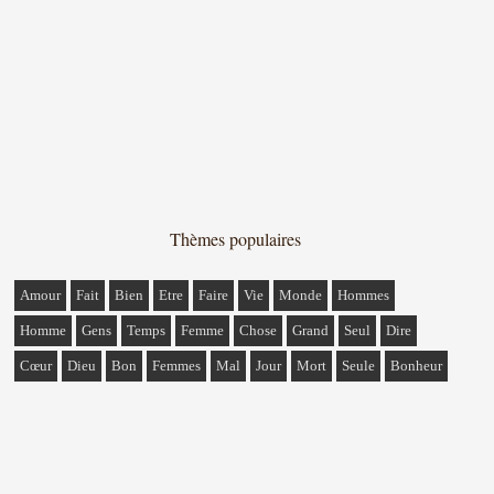
Thèmes populaires
Amour
Fait
Bien
Etre
Faire
Vie
Monde
Hommes
Homme
Gens
Temps
Femme
Chose
Grand
Seul
Dire
Cœur
Dieu
Bon
Femmes
Mal
Jour
Mort
Seule
Bonheur