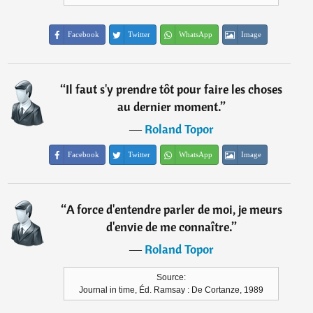
Facebook
Twitter
WhatsApp
Image
“
Il faut s'y prendre tôt pour faire les choses
au dernier moment.
”
―
Roland Topor
Facebook
Twitter
WhatsApp
Image
“
A force d'entendre parler de moi, je meurs
d'envie de me connaître.
”
―
Roland Topor
Source:
Journal in time, Éd. Ramsay : De Cortanze, 1989