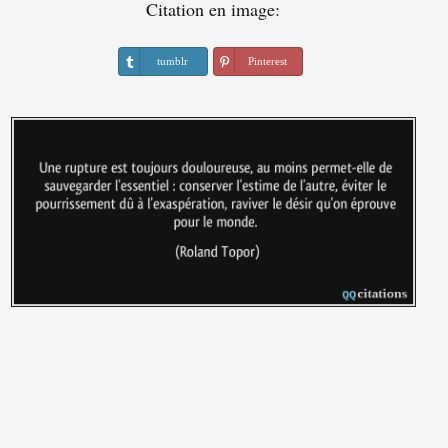
Citation en image:
tumblr
Pinterest