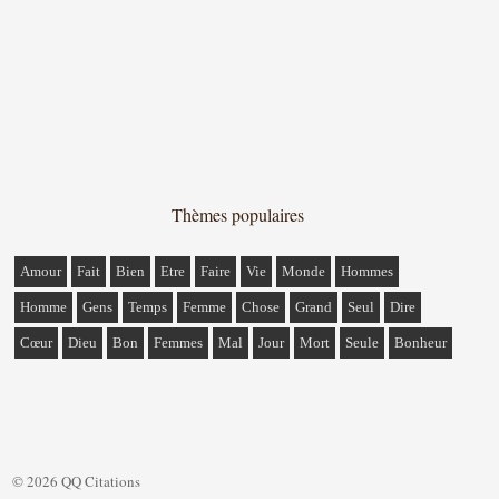
Thèmes populaires
Amour
Fait
Bien
Etre
Faire
Vie
Monde
Hommes
Homme
Gens
Temps
Femme
Chose
Grand
Seul
Dire
Cœur
Dieu
Bon
Femmes
Mal
Jour
Mort
Seule
Bonheur
© 2026 QQ Citations