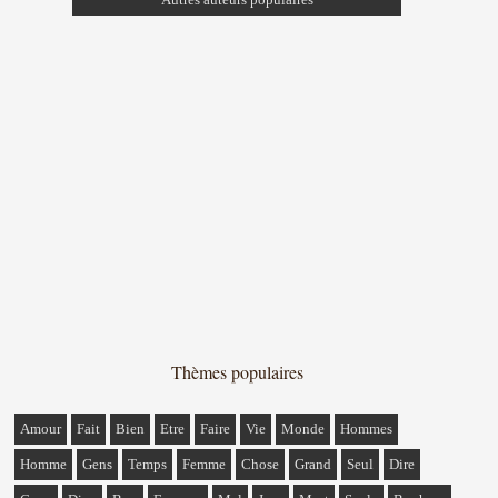
Thèmes populaires
Amour
Fait
Bien
Etre
Faire
Vie
Monde
Hommes
Homme
Gens
Temps
Femme
Chose
Grand
Seul
Dire