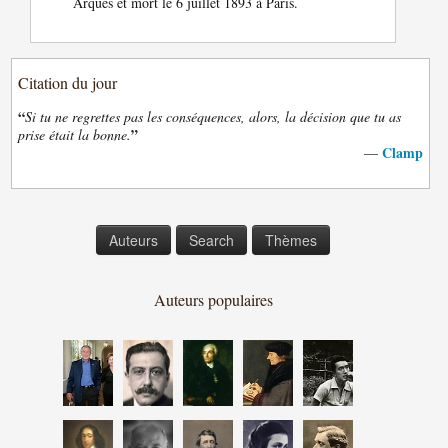
Arques et mort le 6 juillet 1893 à Paris.
Citation du jour
“
Si tu ne regrettes pas les conséquences, alors, la décision que tu as
”
prise était la bonne.
Clamp
—
Auteurs
Search
Thèmes
Auteurs populaires